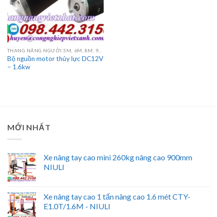
THANG NÂNG NGƯỜI 3M, 6M, 8M, 9M, 10M, 12M, 14M, 16M
Bộ nguồn motor thủy lực DC12V
– 1.6kw
MỚI NHẤT
Xe nâng tay cao mini 260kg nâng cao 900mm
NIULI
Xe nâng tay cao 1 tấn nâng cao 1.6 mét CTY-
E1.0T/1.6M - NIULI