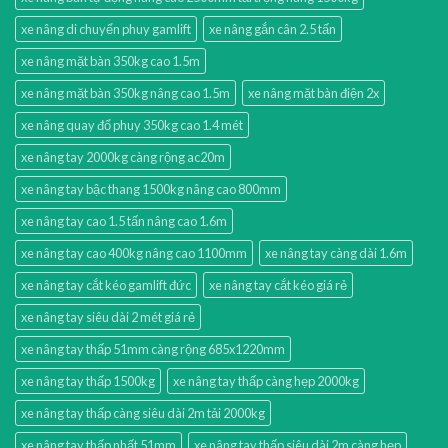
xe nâng di chuyển phuy gamlift
xe nâng gắn cân 2.5 tấn
xe nâng mặt bàn 350kg cao 1.5m
xe nâng mặt bàn 350kg nâng cao 1.5m
xe nâng mặt bàn điện 2x
xe nâng quay đổ phuy 350kg cao 1.4 mét
xe nâng tay 2000kg càng rộng ac20m
xe nâng tay bậc thang 1500kg nâng cao 800mm
xe nâng tay cao 1.5 tấn nâng cao 1.6m
xe nâng tay cao 400kg nâng cao 1100mm
xe nâng tay càng dài 1.6m
xe nâng tay cắt kéo gamlift đức
xe nâng tay cắt kéo giá rẻ
xe nâng tay siêu dài 2 mét giá rẻ
xe nâng tay thấp 51mm càng rộng 685x1220mm
xe nâng tay thấp 1500kg
xe nâng tay thấp càng hẹp 2000kg
xe nâng tay thấp càng siêu dài 2m tải 2000kg
xe nâng tay thấp nhất 51mm
xe nâng tay thấp siêu dài 2m càng hẹp