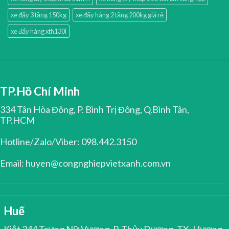
xe đẩy 3 tầng 150kg
xe đẩy hàng 2 tầng 200kg giá rẻ
xe đẩy hàng xth130l
TP.Hồ Chí Minh
334 Tân Hòa Đông, P. Bình Trị Đông, Q.Bình Tân,
TP.HCM
Hotline/Zalo/Viber: 098.442.3150
Email: huyen@congnghiepvietxanh.com.vn
Huế
Kiệt 344 Trưng Nữ Vương, P. Thủy Dương, TX. Hương