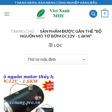
Skip
THANG NÂNG, BÀN NÂNG CÔNG NGHIỆP HÀNG ĐẦU
to
0
content
TRANG CHỦ
/
SẢN PHẨM ĐƯỢC GẮN THẺ “BỘ
NGUỒN MÔ TƠ BƠM DC12V - 1.6KW”
LỌC