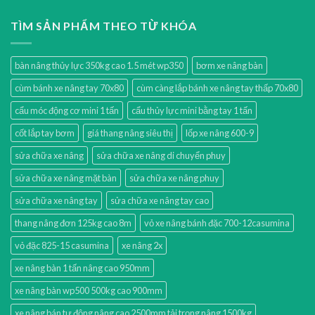
TÌM SẢN PHẨM THEO TỪ KHÓA
bàn nâng thủy lực 350kg cao 1.5 mét wp350
bơm xe nâng bàn
cùm bánh xe nâng tay 70x80
cùm càng lắp bánh xe nâng tay thấp 70x80
cẩu móc động cơ mini 1 tấn
cẩu thủy lực mini bằng tay 1 tấn
cốt lắp tay bơm
giá thang nâng siêu thị
lốp xe nâng 600-9
sửa chữa xe nâng
sửa chữa xe nâng di chuyển phuy
sửa chữa xe nâng mặt bàn
sửa chữa xe nâng phuy
sửa chữa xe nâng tay
sửa chữa xe nâng tay cao
thang nâng đơn 125kg cao 8m
vỏ xe nâng bánh đặc 700-12casumina
vỏ đặc 825-15 casumina
xe nâng 2x
xe nâng bàn 1 tấn nâng cao 950mm
xe nâng bàn wp500 500kg cao 900mm
xe nâng bán tự động nâng cao 2500mm tải trọng nâng 1500kg