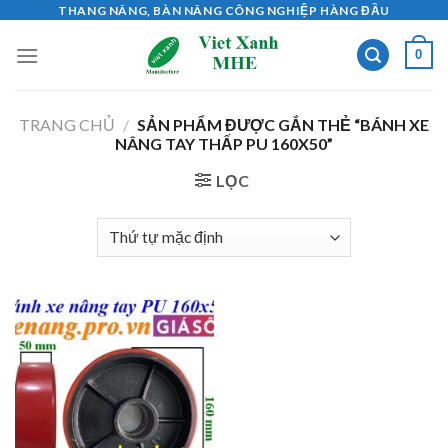
Skip
THANG NÂNG, BÀN NÂNG CÔNG NGHIỆP HÀNG ĐẦU
to
0
content
TRANG CHỦ
/
SẢN PHẨM ĐƯỢC GẮN THẺ “BÁNH XE
NÂNG TAY THẤP PU 160X50”
LỌC