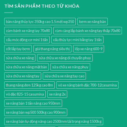
TÌM SẢN PHẨM THEO TỪ KHÓA
bàn nâng thủy lực 350kg cao 1.5 mét wp350
bơm xe nâng bàn
cùm bánh xe nâng tay 70x80
cùm càng lắp bánh xe nâng tay thấp 70x80
cẩu móc động cơ mini 1 tấn
cẩu thủy lực mini bằng tay 1 tấn
cốt lắp tay bơm
giá thang nâng siêu thị
lốp xe nâng 600-9
sửa chữa xe nâng
sửa chữa xe nâng di chuyển phuy
sửa chữa xe nâng mặt bàn
sửa chữa xe nâng phuy
sửa chữa xe nâng tay
sửa chữa xe nâng tay cao
thang nâng đơn 125kg cao 8m
vỏ xe nâng bánh đặc 700-12casumina
vỏ đặc 825-15 casumina
xe nâng 2x
xe nâng bàn 1 tấn nâng cao 950mm
xe nâng bàn wp500 500kg cao 900mm
xe nâng bán tự động nâng cao 2500mm tải trọng nâng 1500kg