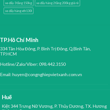
xe đẩy 3 tầng 150kg
xe đẩy hàng 2 tầng 200kg giá rẻ
xe đẩy hàng xth130l
TP.Hồ Chí Minh
334 Tân Hòa Đông, P. Bình Trị Đông, Q.Bình Tân,
TP.HCM
Hotline/Zalo/Viber: 098.442.3150
Email: huyen@congnghiepvietxanh.com.vn
Huế
Kiệt 344 Trưng Nữ Vương, P. Thủy Dương, TX. Hương