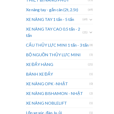
Xe nâng tay - gắn cân (2t, 2.5t)
(69)
XE NÂNG TAY 1 tấn - 5 tấn
(69)
XE NÂNG TAY CAO 0.5 tấn - 2
(21)
tấn
CẨU THỦY LỰC MINI 1 tấn - 3 tấn
(8)
BỘ NGUỒN THỦY LỰC MINI
(5)
XE ĐẨY HÀNG
(21)
BÁNH XE ĐẨY
(1)
XE NÂNG OPK -NHẬT
(0)
XE NÂNG BISHAMON - NHẬT
(2)
XE NÂNG NOBLELIFT
(1)
Lốp xe xúc, đào, lu, ủi
(1)