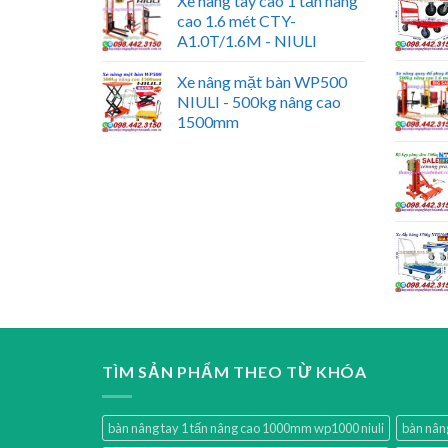
Xe nâng tay cao 1 tấn nâng
cao 1.6 mét CTY-
A1.0T/1.6M - NIULI
Xe nâng mặt bàn WP500
NIULI - 500kg nâng cao
1500mm
TÌM SẢN PHẨM THEO TỪ KHÓA
bàn nâng tay 1 tấn nâng cao 1000mm wp1000 niuli
bàn nân