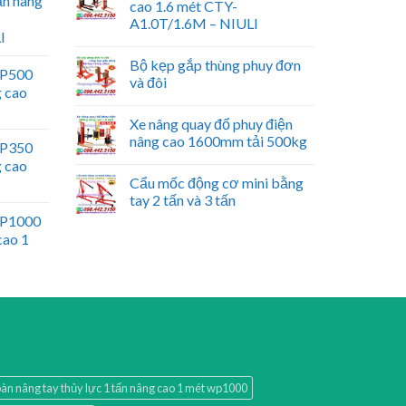
ấn nâng
cao 1.6 mét CTY-
A1.0T/1.6M – NIULI
I
Bộ kẹp gắp thùng phuy đơn
WP500
và đôi
g cao
Xe nâng quay đổ phuy điện
nâng cao 1600mm tải 500kg
WP350
g cao
Cẩu mốc động cơ mini bằng
tay 2 tấn và 3 tấn
WP1000
cao 1
àn nâng tay thủy lực 1 tấn nâng cao 1 mét wp1000