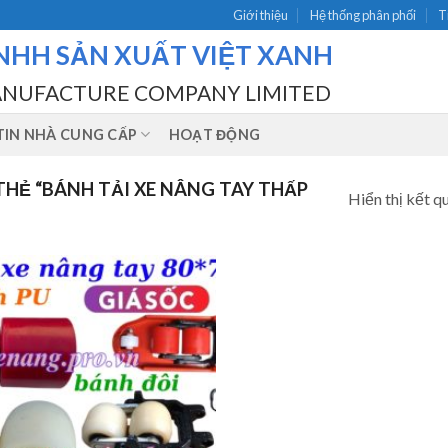
Giới thiệu
Hệ thống phân phối
T
NHH SẢN XUẤT VIỆT XANH
ANUFACTURE COMPANY LIMITED
IN NHÀ CUNG CẤP
HOẠT ĐỘNG
HẺ “BÁNH TẢI XE NÂNG TAY THẤP
Hiển thị kết q