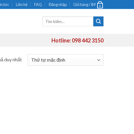
in tức
Liên hệ
FAQ
Đăng nhập
Giỏ hàng /
0
₫
0
Tìm
kiếm:
Hotline: 098 442 3150
uả duy nhất