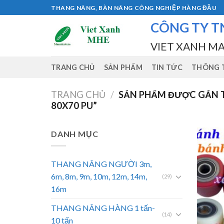
Skip
THANG NÂNG, BÀN NÂNG CÔNG NGHIỆP HÀNG ĐẦU
to
CÔNG TY T
content
VIET XANH M
TRANG CHỦ
SẢN PHẨM
TIN TỨC
THÔNG T
TRANG CHỦ
/
SẢN PHẨM ĐƯỢC GẮN T
80X70 PU”
DANH MỤC
THANG NÂNG NGƯỜI 3m,
6m, 8m, 9m, 10m, 12m, 14m,
(29)
16m
THANG NÂNG HÀNG 1 tấn-
(14)
10 tấn