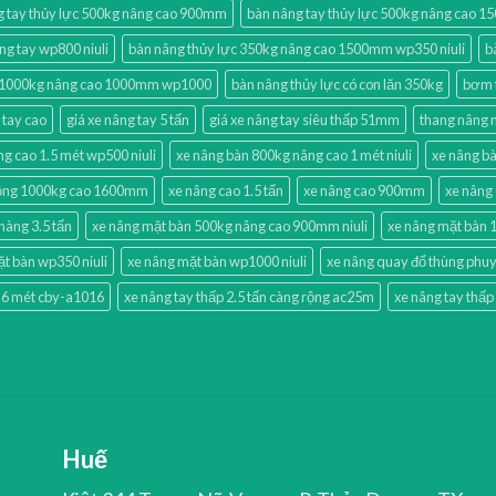
g tay thủy lực 500kg nâng cao 900mm
bàn nâng tay thủy lực 500kg nâng cao 1
ng tay wp800 niuli
bàn nâng thủy lực 350kg nâng cao 1500mm wp350 niuli
b
c 1000kg nâng cao 1000mm wp1000
bàn nâng thủy lực có con lăn 350kg
bơm t
 tay cao
giá xe nâng tay 5 tấn
giá xe nâng tay siêu thấp 51mm
thang nâng 
g cao 1.5 mét wp500 niuli
xe nâng bàn 800kg nâng cao 1 mét niuli
xe nâng b
động 1000kg cao 1600mm
xe nâng cao 1.5 tấn
xe nâng cao 900mm
xe nâng
hàng 3.5 tấn
xe nâng mặt bàn 500kg nâng cao 900mm niuli
xe nâng mặt bàn 1
t bàn wp350 niuli
xe nâng mặt bàn wp1000 niuli
xe nâng quay đổ thùng phuy
1.6 mét cby-a1016
xe nâng tay thấp 2.5 tấn càng rộng ac25m
xe nâng tay thấ
Huế