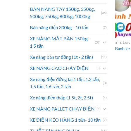
BÀN NÂNG TAY 150kg, 350kg,
(35)
500kg, 750kg, 800kg, 1000kg
Bàn nâng điện 300kg - 10 tấn
(7)
XE NÂNG MẶT BÀN 150kg-
(37)
XE NÂNG T
1.5 tấn
Bánh xe
Xe nâng bán tự động (1t - 2 tấn)
(11)
XE NÂNG CAO CHẠY ĐIỆN
(3)
Xe nâng điện đứng lái 1 tấn, 1.2 tấn,
(3)
1.5 tấn, 1.6 tấn, 2 tấn
Xe nâng điện thấp (1.5t, 2t, 2.5t)
(4)
XE NÂNG PALLET CHẠY ĐIỆN
(4)
XE ĐIỆN KÉO HÀNG 1 tấn- 10 tấn
(7)
THIẾT BỊ NÂNG PHUY
(15)