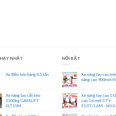
CHẠY NHẤT
NỔI BẬT
Xe điện kéo hàng 4.5 tấn
Xe nâng tay cao mi
nâng cao 900mm N
Xe nâng tay cắt kéo
Xe nâng tay cao 1 t
1500kg GAMLIFT
cao 1.6 mét CTY-
SLT15M
E1.0T/1.6M - NIUL