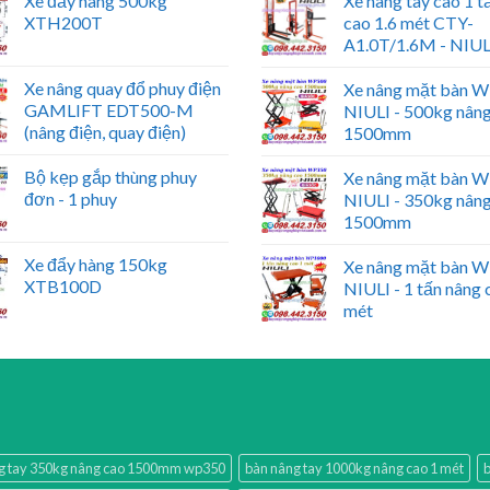
Xe đẩy hàng 500kg
Xe nâng tay cao 1 t
XTH200T
cao 1.6 mét CTY-
A1.0T/1.6M - NIUL
Xe nâng quay đổ phuy điện
Xe nâng mặt bàn 
GAMLIFT EDT500-M
NIULI - 500kg nân
(nâng điện, quay điện)
1500mm
Bộ kẹp gắp thùng phuy
Xe nâng mặt bàn 
đơn - 1 phuy
NIULI - 350kg nân
1500mm
Xe đẩy hàng 150kg
Xe nâng mặt bàn 
XTB100D
NIULI - 1 tấn nâng 
mét
g tay 350kg nâng cao 1500mm wp350
bàn nâng tay 1000kg nâng cao 1 mét
b