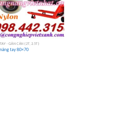
AY - GẮN CÂN (2T, 2.5T)
 nâng tay 80×70