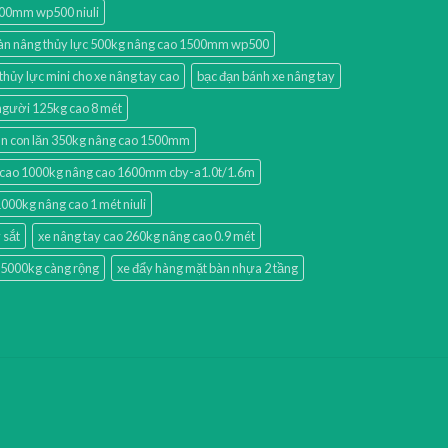
500mm wp500 niuli
àn nâng thủy lực 500kg nâng cao 1500mm wp500
hủy lực mini cho xe nâng tay cao
bạc đạn bánh xe nâng tay
người 125kg cao 8 mét
àn con lăn 350kg nâng cao 1500mm
 cao 1000kg nâng cao 1600mm cby-a1.0t/1.6m
000kg nâng cao 1 mét niuli
 sắt
xe nâng tay cao 260kg nâng cao 0.9 mét
p 5000kg càng rộng
xe đẩy hàng mặt bàn nhựa 2 tầng