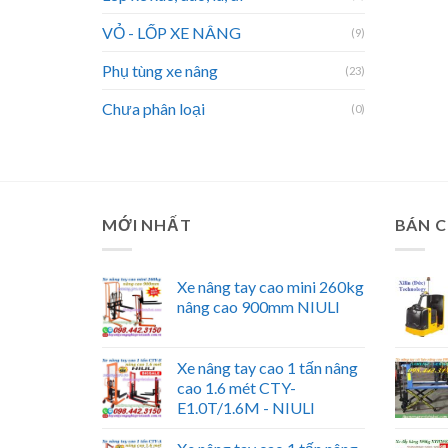
VỎ - LỐP XE NÂNG
(9)
Phụ tùng xe nâng
(23)
Chưa phân loại
(0)
MỚI NHẤT
BÁN 
Xe nâng tay cao mini 260kg
nâng cao 900mm NIULI
Xe nâng tay cao 1 tấn nâng
cao 1.6 mét CTY-
E1.0T/1.6M - NIULI