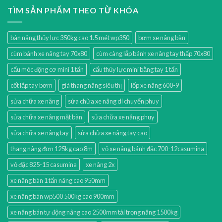
TÌM SẢN PHẨM THEO TỪ KHÓA
bàn nâng thủy lực 350kg cao 1.5 mét wp350
bơm xe nâng bàn
cùm bánh xe nâng tay 70x80
cùm càng lắp bánh xe nâng tay thấp 70x80
cẩu móc động cơ mini 1 tấn
cẩu thủy lực mini bằng tay 1 tấn
cốt lắp tay bơm
giá thang nâng siêu thị
lốp xe nâng 600-9
sửa chữa xe nâng
sửa chữa xe nâng di chuyển phuy
sửa chữa xe nâng mặt bàn
sửa chữa xe nâng phuy
sửa chữa xe nâng tay
sửa chữa xe nâng tay cao
thang nâng đơn 125kg cao 8m
vỏ xe nâng bánh đặc 700-12casumina
vỏ đặc 825-15 casumina
xe nâng 2x
xe nâng bàn 1 tấn nâng cao 950mm
xe nâng bàn wp500 500kg cao 900mm
xe nâng bán tự động nâng cao 2500mm tải trọng nâng 1500kg