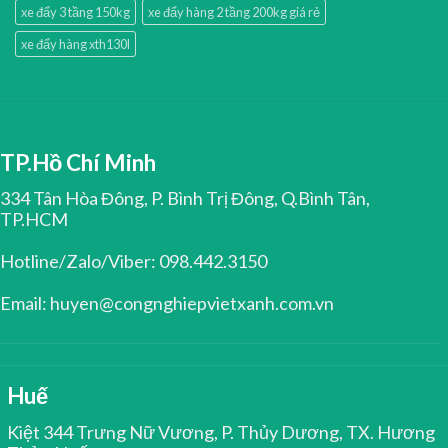
xe đẩy 3 tầng 150kg
xe đẩy hàng 2 tầng 200kg giá rẻ
xe đẩy hàng xth130l
TP.Hồ Chí Minh
334 Tân Hòa Đông, P. Bình Trị Đông, Q.Bình Tân,
TP.HCM
Hotline/Zalo/Viber: 098.442.3150
Email: huyen@congnghiepvietxanh.com.vn
Huế
Kiệt 344 Trưng Nữ Vương, P. Thủy Dương, TX. Hương