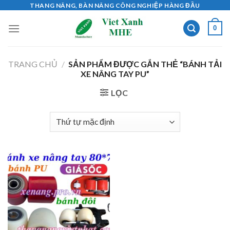
Skip
THANG NÂNG, BÀN NÂNG CÔNG NGHIỆP HÀNG ĐẦU
to
0
content
TRANG CHỦ
/
SẢN PHẨM ĐƯỢC GẮN THẺ “BÁNH TẢI
XE NÂNG TAY PU”
LỌC