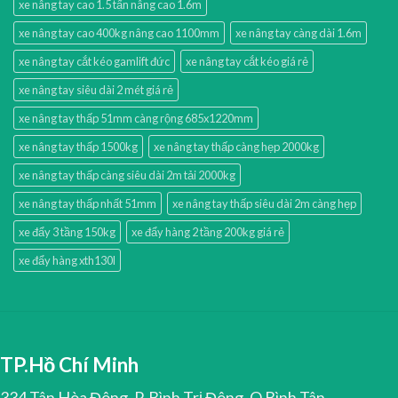
xe nâng tay cao 1.5 tấn nâng cao 1.6m
xe nâng tay cao 400kg nâng cao 1100mm
xe nâng tay càng dài 1.6m
xe nâng tay cắt kéo gamlift đức
xe nâng tay cắt kéo giá rẻ
xe nâng tay siêu dài 2 mét giá rẻ
xe nâng tay thấp 51mm càng rộng 685x1220mm
xe nâng tay thấp 1500kg
xe nâng tay thấp càng hẹp 2000kg
xe nâng tay thấp càng siêu dài 2m tải 2000kg
xe nâng tay thấp nhất 51mm
xe nâng tay thấp siêu dài 2m càng hẹp
xe đẩy 3 tầng 150kg
xe đẩy hàng 2 tầng 200kg giá rẻ
xe đẩy hàng xth130l
TP.Hồ Chí Minh
334 Tân Hòa Đông, P. Bình Trị Đông, Q.Bình Tân,