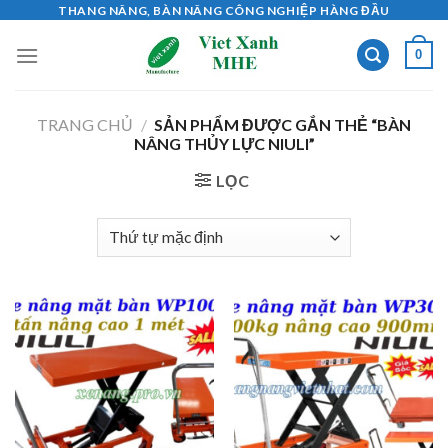
Skip
THANG NÂNG, BÀN NÂNG CÔNG NGHIỆP HÀNG ĐẦU
to
0
content
TRANG CHỦ
/
SẢN PHẨM ĐƯỢC GẮN THẺ “BÀN
NÂNG THỦY LỰC NIULI”
LỌC