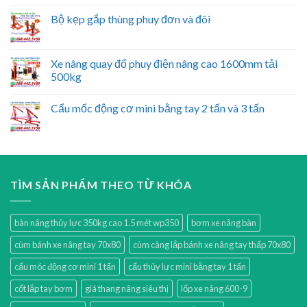
Bộ kẹp gắp thùng phuy đơn và đôi
Xe nâng quay đổ phuy điện nâng cao 1600mm tải
500kg
Cẩu mốc động cơ mini bằng tay 2 tấn và 3 tấn
TÌM SẢN PHẨM THEO TỪ KHÓA
bàn nâng thủy lực 350kg cao 1.5 mét wp350
bơm xe nâng bàn
cùm bánh xe nâng tay 70x80
cùm càng lắp bánh xe nâng tay thấp 70x80
cẩu móc động cơ mini 1 tấn
cẩu thủy lực mini bằng tay 1 tấn
cốt lắp tay bơm
giá thang nâng siêu thị
lốp xe nâng 600-9