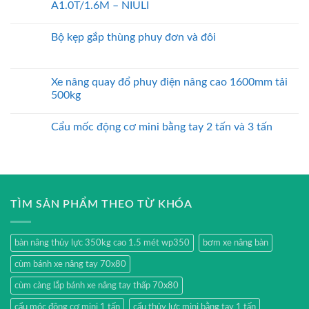
A1.0T/1.6M – NIULI
Bộ kẹp gắp thùng phuy đơn và đôi
Xe nâng quay đổ phuy điện nâng cao 1600mm tải
500kg
Cẩu mốc động cơ mini bằng tay 2 tấn và 3 tấn
TÌM SẢN PHẨM THEO TỪ KHÓA
bàn nâng thủy lực 350kg cao 1.5 mét wp350
bơm xe nâng bàn
cùm bánh xe nâng tay 70x80
cùm càng lắp bánh xe nâng tay thấp 70x80
cẩu móc động cơ mini 1 tấn
cẩu thủy lực mini bằng tay 1 tấn