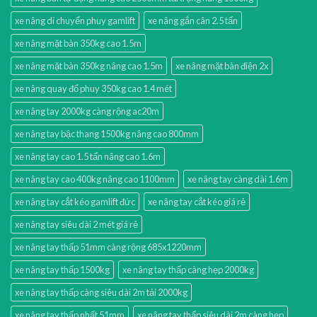
xe nâng di chuyển phuy gamlift
xe nâng gắn cân 2.5 tấn
xe nâng mặt bàn 350kg cao 1.5m
xe nâng mặt bàn 350kg nâng cao 1.5m
xe nâng mặt bàn điện 2x
xe nâng quay đổ phuy 350kg cao 1.4 mét
xe nâng tay 2000kg càng rộng ac20m
xe nâng tay bậc thang 1500kg nâng cao 800mm
xe nâng tay cao 1.5 tấn nâng cao 1.6m
xe nâng tay cao 400kg nâng cao 1100mm
xe nâng tay càng dài 1.6m
xe nâng tay cắt kéo gamlift đức
xe nâng tay cắt kéo giá rẻ
xe nâng tay siêu dài 2 mét giá rẻ
xe nâng tay thấp 51mm càng rộng 685x1220mm
xe nâng tay thấp 1500kg
xe nâng tay thấp càng hẹp 2000kg
xe nâng tay thấp càng siêu dài 2m tải 2000kg
xe nâng tay thấp nhất 51mm
xe nâng tay thấp siêu dài 2m càng hẹp