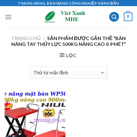
Skip
THANG NÂNG, BÀN NÂNG CÔNG NGHIỆP HÀNG ĐẦU
to
0
content
TRANG CHỦ
/
SẢN PHẨM ĐƯỢC GẮN THẺ “BÀN
NÂNG TAY THỦY LỰC 500KG NÂNG CAO 0.9 MÉT”
LỌC