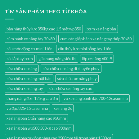
TÌM SẢN PHẨM THEO TỪ KHÓA
bàn nâng thủy lực 350kg cao 1.5 mét wp350
bơm xe nâng bàn
cùm bánh xe nâng tay 70x80
cùm càng lắp bánh xe nâng tay thấp 70x80
cẩu móc động cơ mini 1 tấn
cẩu thủy lực mini bằng tay 1 tấn
cốt lắp tay bơm
giá thang nâng siêu thị
lốp xe nâng 600-9
sửa chữa xe nâng
sửa chữa xe nâng di chuyển phuy
sửa chữa xe nâng mặt bàn
sửa chữa xe nâng phuy
sửa chữa xe nâng tay
sửa chữa xe nâng tay cao
thang nâng đơn 125kg cao 8m
vỏ xe nâng bánh đặc 700-12casumina
vỏ đặc 825-15 casumina
xe nâng 2x
xe nâng bàn 1 tấn nâng cao 950mm
xe nâng bàn wp500 500kg cao 900mm
xe nâng bán tự động nâng cao 2500mm tải trọng nâng 1500kg