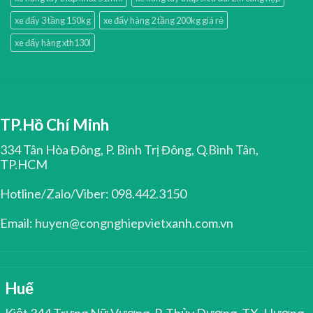
xe đẩy 3 tầng 150kg
xe đẩy hàng 2 tầng 200kg giá rẻ
xe đẩy hàng xth130l
TP.Hồ Chí Minh
334 Tân Hòa Đông, P. Bình Trị Đông, Q.Bình Tân,
TP.HCM
Hotline/Zalo/Viber: 098.442.3150
Email: huyen@congnghiepvietxanh.com.vn
Huế
Kiệt 344 Trưng Nữ Vương, P. Thủy Dương, TX. Hương