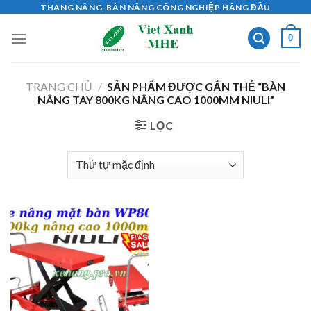
Skip
THANG NÂNG, BÀN NÂNG CÔNG NGHIỆP HÀNG ĐẦU
to
0
content
TRANG CHỦ
/
SẢN PHẨM ĐƯỢC GẮN THẺ “BÀN
NÂNG TAY 800KG NÂNG CAO 1000MM NIULI”
LỌC