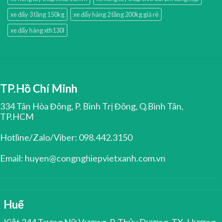
xe đẩy 3 tầng 150kg
xe đẩy hàng 2 tầng 200kg giá rẻ
xe đẩy hàng xth130l
TP.Hồ Chí Minh
334 Tân Hòa Đông, P. Bình Trị Đông, Q.Bình Tân,
TP.HCM
Hotline/Zalo/Viber: 098.442.3150
Email: huyen@congnghiepvietxanh.com.vn
Huế
Kiệt 344 Trưng Nữ Vương, P. Thủy Dương, TX. Hương