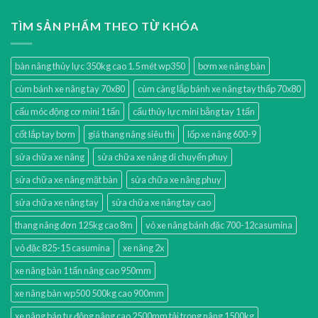
TÌM SẢN PHẨM THEO TỪ KHÓA
bàn nâng thủy lực 350kg cao 1.5 mét wp350
bơm xe nâng bàn
cùm bánh xe nâng tay 70x80
cùm càng lắp bánh xe nâng tay thấp 70x80
cẩu móc động cơ mini 1 tấn
cẩu thủy lực mini bằng tay 1 tấn
cốt lắp tay bơm
giá thang nâng siêu thị
lốp xe nâng 600-9
sửa chữa xe nâng
sửa chữa xe nâng di chuyển phuy
sửa chữa xe nâng mặt bàn
sửa chữa xe nâng phuy
sửa chữa xe nâng tay
sửa chữa xe nâng tay cao
thang nâng đơn 125kg cao 8m
vỏ xe nâng bánh đặc 700-12casumina
vỏ đặc 825-15 casumina
xe nâng 2x
xe nâng bàn 1 tấn nâng cao 950mm
xe nâng bàn wp500 500kg cao 900mm
xe nâng bán tự động nâng cao 2500mm tải trọng nâng 1500kg