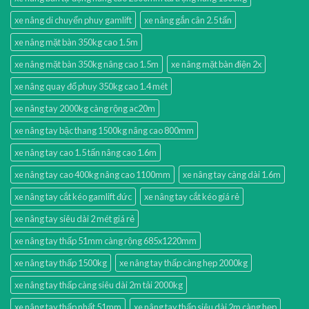
xe nâng di chuyển phuy gamlift
xe nâng gắn cân 2.5 tấn
xe nâng mặt bàn 350kg cao 1.5m
xe nâng mặt bàn 350kg nâng cao 1.5m
xe nâng mặt bàn điện 2x
xe nâng quay đổ phuy 350kg cao 1.4 mét
xe nâng tay 2000kg càng rộng ac20m
xe nâng tay bậc thang 1500kg nâng cao 800mm
xe nâng tay cao 1.5 tấn nâng cao 1.6m
xe nâng tay cao 400kg nâng cao 1100mm
xe nâng tay càng dài 1.6m
xe nâng tay cắt kéo gamlift đức
xe nâng tay cắt kéo giá rẻ
xe nâng tay siêu dài 2 mét giá rẻ
xe nâng tay thấp 51mm càng rộng 685x1220mm
xe nâng tay thấp 1500kg
xe nâng tay thấp càng hẹp 2000kg
xe nâng tay thấp càng siêu dài 2m tải 2000kg
xe nâng tay thấp nhất 51mm
xe nâng tay thấp siêu dài 2m càng hẹp