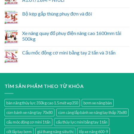
Bộ kẹp gắp thùng phuy đơn và đôi
Xe nâng quay đổ phuy điện nâng cao 1600mm tải
500kg
Cẩu mốc động cơ mini bằng tay 2 tấn và 3 tấn
TÌM SẢN PHẨM THEO TỪ KHÓA
bàn nâng thủy lực 350kg cao 1.5 mét wp350
bơm xe nâng bàn
cùm bánh xe nâng tay 70x80
cùm càng lắp bánh xe nâng tay thấp 70x80
cẩu móc động cơ mini 1 tấn
cẩu thủy lực mini bằng tay 1 tấn
cốt lắp tay bơm
giá thang nâng siêu thị
lốp xe nâng 600-9