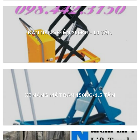
BÀN NÂNG ĐIỆN 300KG - 10 TẤN
XE NÂNG MẶT BÀN 150KG-1.5 TẤN