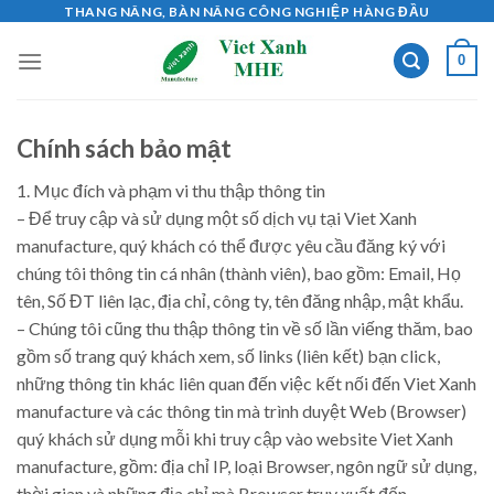
Skip
THANG NÂNG, BÀN NÂNG CÔNG NGHIỆP HÀNG ĐẦU
to
0
content
Chính sách bảo mật
1. Mục đích và phạm vi thu thập thông tin
– Để truy cập và sử dụng một số dịch vụ tại Viet Xanh
manufacture, quý khách có thể được yêu cầu đăng ký với
chúng tôi thông tin cá nhân (thành viên), bao gồm: Email, Họ
tên, Số ĐT liên lạc, địa chỉ, công ty, tên đăng nhập, mật khẩu.
– Chúng tôi cũng thu thập thông tin về số lần viếng thăm, bao
gồm số trang quý khách xem, số links (liên kết) bạn click,
những thông tin khác liên quan đến việc kết nối đến Viet Xanh
manufacture và các thông tin mà trình duyệt Web (Browser)
quý khách sử dụng mỗi khi truy cập vào website Viet Xanh
manufacture, gồm: địa chỉ IP, loại Browser, ngôn ngữ sử dụng,
thời gian và những địa chỉ mà Browser truy xuất đến.