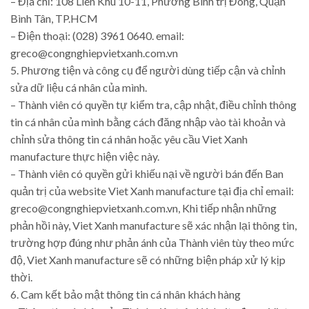
– Địa chỉ: 108 Liên Khu 10-11, Phường Bình trị Đông, Quận
Bình Tân, TP.HCM
– Điện thoại: (028) 3961 0640. email:
greco@congnghiepvietxanh.com.vn
5. Phương tiện và công cụ để người dùng tiếp cận và chỉnh
sửa dữ liệu cá nhân của mình.
– Thành viên có quyền tự kiểm tra, cập nhật, điều chỉnh thông
tin cá nhân của mình bằng cách đăng nhập vào tài khoản và
chỉnh sửa thông tin cá nhân hoặc yêu cầu Viet Xanh
manufacture thực hiện việc này.
– Thành viên có quyền gửi khiếu nại về người bán đến Ban
quản trị của website Viet Xanh manufacture tại địa chỉ email:
greco@congnghiepvietxanh.com.vn, Khi tiếp nhận những
phản hồi này, Viet Xanh manufacture sẽ xác nhận lại thông tin,
trường hợp đúng như phản ánh của Thành viên tùy theo mức
độ, Viet Xanh manufacture sẽ có những biện pháp xử lý kịp
thời.
6. Cam kết bảo mật thông tin cá nhân khách hàng