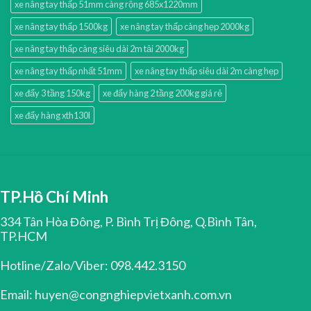
xe nâng tay thấp 51mm càng rộng 685x1220mm
xe nâng tay thấp 1500kg
xe nâng tay thấp càng hẹp 2000kg
xe nâng tay thấp càng siêu dài 2m tải 2000kg
xe nâng tay thấp nhất 51mm
xe nâng tay thấp siêu dài 2m càng hẹp
xe đẩy 3 tầng 150kg
xe đẩy hàng 2 tầng 200kg giá rẻ
xe đẩy hàng xth130l
TP.Hồ Chí Minh
334 Tân Hòa Đông, P. Bình Trị Đông, Q.Bình Tân,
TP.HCM
Hotline/Zalo/Viber: 098.442.3150
Email: huyen@congnghiepvietxanh.com.vn