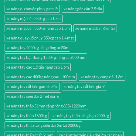
xe nâng di chuyển phuy gamlift
xe nâng gắn cân 2.5 tấn
xe nâng mặt bàn 350kg cao 1.5m
xe nâng mặt bàn 350kg nâng cao 1.5m
xe nâng mặt bàn điện 2x
xe nâng quay đổ phuy 350kg cao 1.4 mét
xe nâng tay 2000kg càng rộng ac20m
xe nâng tay bậc thang 1500kg nâng cao 800mm
xe nâng tay cao 1.5 tấn nâng cao 1.6m
xe nâng tay cao 400kg nâng cao 1100mm
xe nâng tay càng dài 1.6m
xe nâng tay cắt kéo gamlift đức
xe nâng tay cắt kéo giá rẻ
xe nâng tay siêu dài 2 mét giá rẻ
xe nâng tay thấp 51mm càng rộng 685x1220mm
xe nâng tay thấp 1500kg
xe nâng tay thấp càng hẹp 2000kg
xe nâng tay thấp càng siêu dài 2m tải 2000kg
xe nâng tay thấp nhất 51mm
xe nâng tay thấp siêu dài 2m càng hẹp