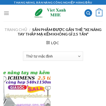
Skip
THANG NÂNG, BÀN NÂNG CÔNG NGHIỆP HÀNG ĐẦU
to
0
content
TRANG CHỦ
/
SẢN PHẨM ĐƯỢC GẮN THẺ “XE NÂNG
TAY THẤP MẠ KẼM KHÔNG GỈ 2.5 TẤN”
LỌC