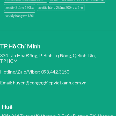
xe đẩy 3 tầng 150kg
xe đẩy hàng 2 tầng 200kg giá rẻ
xe đẩy hàng xth130l
TP.Hồ Chí Minh
334 Tân Hòa Đông, P. Bình Trị Đông, Q.Bình Tân,
TP.HCM
Hotline/Zalo/Viber: 098.442.3150
Email: huyen@congnghiepvietxanh.com.vn
Huế
Kiệt 344 Trưng Nữ Vương, P. Thủy Dương, TX. Hương