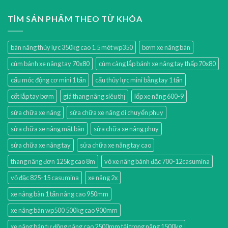
TÌM SẢN PHẨM THEO TỪ KHÓA
bàn nâng thủy lực 350kg cao 1.5 mét wp350
bơm xe nâng bàn
cùm bánh xe nâng tay 70x80
cùm càng lắp bánh xe nâng tay thấp 70x80
cẩu móc động cơ mini 1 tấn
cẩu thủy lực mini bằng tay 1 tấn
cốt lắp tay bơm
giá thang nâng siêu thị
lốp xe nâng 600-9
sửa chữa xe nâng
sửa chữa xe nâng di chuyển phuy
sửa chữa xe nâng mặt bàn
sửa chữa xe nâng phuy
sửa chữa xe nâng tay
sửa chữa xe nâng tay cao
thang nâng đơn 125kg cao 8m
vỏ xe nâng bánh đặc 700-12casumina
vỏ đặc 825-15 casumina
xe nâng 2x
xe nâng bàn 1 tấn nâng cao 950mm
xe nâng bàn wp500 500kg cao 900mm
xe nâng bán tự động nâng cao 2500mm tải trọng nâng 1500kg