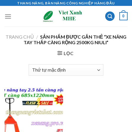
Skip
THANG NÂNG, BÀN NÂNG CÔNG NGHIỆP HÀNG ĐẦU
to
0
content
TRANG CHỦ
/
SẢN PHẨM ĐƯỢC GẮN THẺ “XE NÂNG
TAY THẤP CÀNG RỘNG 2500KG NIULI”
LỌC