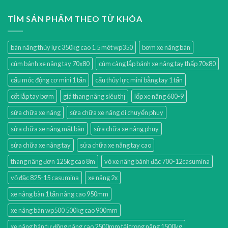
TÌM SẢN PHẨM THEO TỪ KHÓA
bàn nâng thủy lực 350kg cao 1.5 mét wp350
bơm xe nâng bàn
cùm bánh xe nâng tay 70x80
cùm càng lắp bánh xe nâng tay thấp 70x80
cẩu móc động cơ mini 1 tấn
cẩu thủy lực mini bằng tay 1 tấn
cốt lắp tay bơm
giá thang nâng siêu thị
lốp xe nâng 600-9
sửa chữa xe nâng
sửa chữa xe nâng di chuyển phuy
sửa chữa xe nâng mặt bàn
sửa chữa xe nâng phuy
sửa chữa xe nâng tay
sửa chữa xe nâng tay cao
thang nâng đơn 125kg cao 8m
vỏ xe nâng bánh đặc 700-12casumina
vỏ đặc 825-15 casumina
xe nâng 2x
xe nâng bàn 1 tấn nâng cao 950mm
xe nâng bàn wp500 500kg cao 900mm
xe nâng bán tự động nâng cao 2500mm tải trọng nâng 1500kg