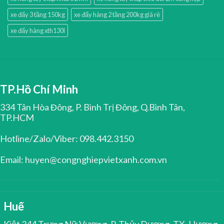
xe đẩy 3 tầng 150kg
xe đẩy hàng 2 tầng 200kg giá rẻ
xe đẩy hàng xth130l
TP.Hồ Chí Minh
334 Tân Hòa Đông, P. Bình Trị Đông, Q.Bình Tân,
TP.HCM
Hotline/Zalo/Viber: 098.442.3150
Email: huyen@congnghiepvietxanh.com.vn
Huế
Kiệt 344 Trưng Nữ Vương, P. Thủy Dương, TX. Hương