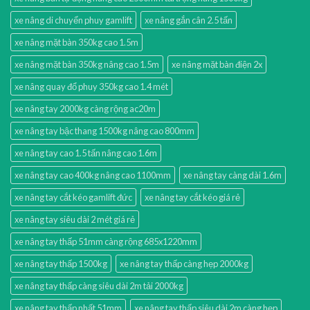
xe nâng di chuyển phuy gamlift
xe nâng gắn cân 2.5 tấn
xe nâng mặt bàn 350kg cao 1.5m
xe nâng mặt bàn 350kg nâng cao 1.5m
xe nâng mặt bàn điện 2x
xe nâng quay đổ phuy 350kg cao 1.4 mét
xe nâng tay 2000kg càng rộng ac20m
xe nâng tay bậc thang 1500kg nâng cao 800mm
xe nâng tay cao 1.5 tấn nâng cao 1.6m
xe nâng tay cao 400kg nâng cao 1100mm
xe nâng tay càng dài 1.6m
xe nâng tay cắt kéo gamlift đức
xe nâng tay cắt kéo giá rẻ
xe nâng tay siêu dài 2 mét giá rẻ
xe nâng tay thấp 51mm càng rộng 685x1220mm
xe nâng tay thấp 1500kg
xe nâng tay thấp càng hẹp 2000kg
xe nâng tay thấp càng siêu dài 2m tải 2000kg
xe nâng tay thấp nhất 51mm
xe nâng tay thấp siêu dài 2m càng hẹp