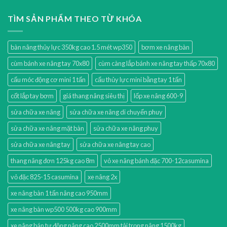
TÌM SẢN PHẨM THEO TỪ KHÓA
bàn nâng thủy lực 350kg cao 1.5 mét wp350
bơm xe nâng bàn
cùm bánh xe nâng tay 70x80
cùm càng lắp bánh xe nâng tay thấp 70x80
cẩu móc động cơ mini 1 tấn
cẩu thủy lực mini bằng tay 1 tấn
cốt lắp tay bơm
giá thang nâng siêu thị
lốp xe nâng 600-9
sửa chữa xe nâng
sửa chữa xe nâng di chuyển phuy
sửa chữa xe nâng mặt bàn
sửa chữa xe nâng phuy
sửa chữa xe nâng tay
sửa chữa xe nâng tay cao
thang nâng đơn 125kg cao 8m
vỏ xe nâng bánh đặc 700-12casumina
vỏ đặc 825-15 casumina
xe nâng 2x
xe nâng bàn 1 tấn nâng cao 950mm
xe nâng bàn wp500 500kg cao 900mm
xe nâng bán tự động nâng cao 2500mm tải trọng nâng 1500kg