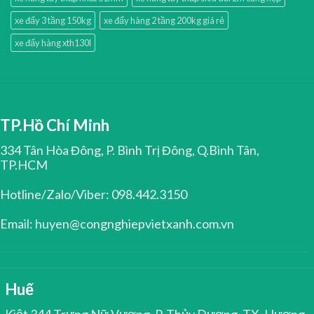
xe đẩy 3 tầng 150kg
xe đẩy hàng 2 tầng 200kg giá rẻ
xe đẩy hàng xth130l
TP.Hồ Chí Minh
334 Tân Hòa Đông, P. Bình Trị Đông, Q.Bình Tân,
TP.HCM
Hotline/Zalo/Viber: 098.442.3150
Email: huyen@congnghiepvietxanh.com.vn
Huế
Kiệt 344 Trưng Nữ Vương, P. Thủy Dương, TX. Hương