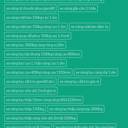
xe nâng di chuyển phuy gamlift
xe nâng gắn cân 2.5 tấn
xe nâng mặt bàn 350kg cao 1.5m
xe nâng mặt bàn 350kg nâng cao 1.5m
xe nâng mặt bàn điện 2x
xe nâng quay đổ phuy 350kg cao 1.4 mét
xe nâng tay 2000kg càng rộng ac20m
xe nâng tay bậc thang 1500kg nâng cao 800mm
xe nâng tay cao 1.5 tấn nâng cao 1.6m
xe nâng tay cao 400kg nâng cao 1100mm
xe nâng tay càng dài 1.6m
xe nâng tay cắt kéo gamlift đức
xe nâng tay cắt kéo giá rẻ
xe nâng tay siêu dài 2 mét giá rẻ
xe nâng tay thấp 51mm càng rộng 685x1220mm
xe nâng tay thấp 1500kg
xe nâng tay thấp càng hẹp 2000kg
xe nâng tay thấp càng siêu dài 2m tải 2000kg
xe nâng tay thấp nhất 51mm
xe nâng tay thấp siêu dài 2m càng hẹp