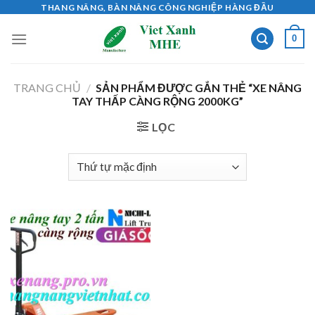
Skip
THANG NÂNG, BÀN NÂNG CÔNG NGHIỆP HÀNG ĐẦU
to
0
content
TRANG CHỦ
/
SẢN PHẨM ĐƯỢC GẮN THẺ “XE NÂNG
TAY THẤP CÀNG RỘNG 2000KG”
LỌC