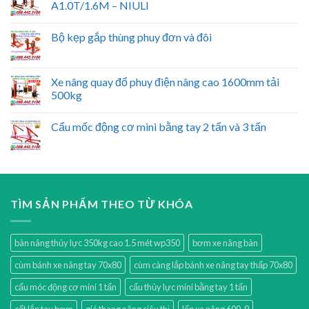
A1.0T/1.6M – NIULI
Bộ kẹp gắp thùng phuy đơn và đôi
Xe nâng quay đổ phuy điện nâng cao 1600mm tải
500kg
Cẩu mốc động cơ mini bằng tay 2 tấn và 3 tấn
TÌM SẢN PHẨM THEO TỪ KHÓA
bàn nâng thủy lực 350kg cao 1.5 mét wp350
bơm xe nâng bàn
cùm bánh xe nâng tay 70x80
cùm càng lắp bánh xe nâng tay thấp 70x80
cẩu móc động cơ mini 1 tấn
cẩu thủy lực mini bằng tay 1 tấn
cốt lắp tay bơm
giá thang nâng siêu thị
lốp xe nâng 600-9