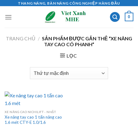
Skip
THANG NÂNG, BÀN NÂNG CÔNG NGHIỆP HÀNG ĐẦU
to
0
content
TRANG CHỦ
/
SẢN PHẨM ĐƯỢC GẮN THẺ “XE NÂNG
TAY CAO CÓ PHANH”
LỌC
XE NÂNG CAO NICHILIFT - NHẬT
Xe nâng tay cao 1 tấn nâng cao
1.6 mét CTY-E 1.0/1.6