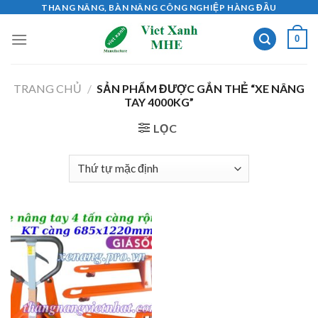
Skip
THANG NÂNG, BÀN NÂNG CÔNG NGHIỆP HÀNG ĐẦU
to
0
content
TRANG CHỦ
/
SẢN PHẨM ĐƯỢC GẮN THẺ “XE NÂNG
TAY 4000KG”
LỌC