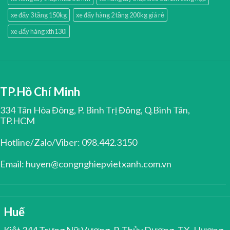
xe đẩy 3 tầng 150kg
xe đẩy hàng 2 tầng 200kg giá rẻ
xe đẩy hàng xth130l
TP.Hồ Chí Minh
334 Tân Hòa Đông, P. Bình Trị Đông, Q.Bình Tân,
TP.HCM
Hotline/Zalo/Viber: 098.442.3150
Email: huyen@congnghiepvietxanh.com.vn
Huế
Kiệt 344 Trưng Nữ Vương, P. Thủy Dương, TX. Hương