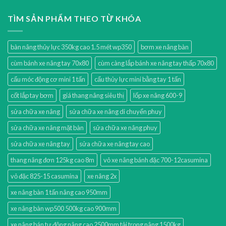
TÌM SẢN PHẨM THEO TỪ KHÓA
bàn nâng thủy lực 350kg cao 1.5 mét wp350
bơm xe nâng bàn
cùm bánh xe nâng tay 70x80
cùm càng lắp bánh xe nâng tay thấp 70x80
cẩu móc động cơ mini 1 tấn
cẩu thủy lực mini bằng tay 1 tấn
cốt lắp tay bơm
giá thang nâng siêu thị
lốp xe nâng 600-9
sửa chữa xe nâng
sửa chữa xe nâng di chuyển phuy
sửa chữa xe nâng mặt bàn
sửa chữa xe nâng phuy
sửa chữa xe nâng tay
sửa chữa xe nâng tay cao
thang nâng đơn 125kg cao 8m
vỏ xe nâng bánh đặc 700-12casumina
vỏ đặc 825-15 casumina
xe nâng 2x
xe nâng bàn 1 tấn nâng cao 950mm
xe nâng bàn wp500 500kg cao 900mm
xe nâng bán tự động nâng cao 2500mm tải trọng nâng 1500kg