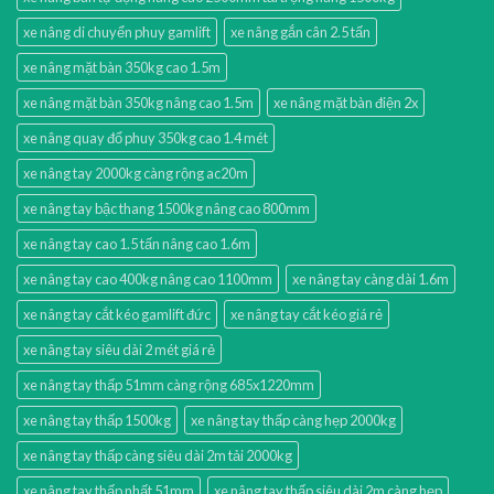
xe nâng di chuyển phuy gamlift
xe nâng gắn cân 2.5 tấn
xe nâng mặt bàn 350kg cao 1.5m
xe nâng mặt bàn 350kg nâng cao 1.5m
xe nâng mặt bàn điện 2x
xe nâng quay đổ phuy 350kg cao 1.4 mét
xe nâng tay 2000kg càng rộng ac20m
xe nâng tay bậc thang 1500kg nâng cao 800mm
xe nâng tay cao 1.5 tấn nâng cao 1.6m
xe nâng tay cao 400kg nâng cao 1100mm
xe nâng tay càng dài 1.6m
xe nâng tay cắt kéo gamlift đức
xe nâng tay cắt kéo giá rẻ
xe nâng tay siêu dài 2 mét giá rẻ
xe nâng tay thấp 51mm càng rộng 685x1220mm
xe nâng tay thấp 1500kg
xe nâng tay thấp càng hẹp 2000kg
xe nâng tay thấp càng siêu dài 2m tải 2000kg
xe nâng tay thấp nhất 51mm
xe nâng tay thấp siêu dài 2m càng hẹp