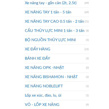
Xe nâng tay - gắn cân (2t, 2.5t)
(69)
XE NÂNG TAY 1 tấn - 5 tấn
(69)
XE NÂNG TAY CAO 0.5 tấn - 2 tấn
(21)
CẨU THỦY LỰC MINI 1 tấn - 3 tấn
(8)
BỘ NGUỒN THỦY LỰC MINI
(5)
XE ĐẨY HÀNG
(21)
BÁNH XE ĐẨY
(1)
XE NÂNG OPK -NHẬT
(0)
XE NÂNG BISHAMON - NHẬT
(2)
XE NÂNG NOBLELIFT
(1)
Lốp xe xúc, đào, lu, ủi
(1)
VỎ - LỐP XE NÂNG
(9)