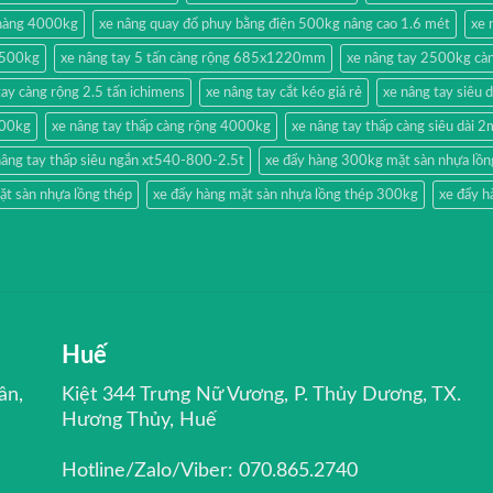
 hàng 4000kg
xe nâng quay đổ phuy bằng điện 500kg nâng cao 1.6 mét
xe 
g 500kg
xe nâng tay 5 tấn càng rộng 685x1220mm
xe nâng tay 2500kg càn
tay càng rộng 2.5 tấn ichimens
xe nâng tay cắt kéo giá rẻ
xe nâng tay siêu 
500kg
xe nâng tay thấp càng rộng 4000kg
xe nâng tay thấp càng siêu dài 
nâng tay thấp siêu ngắn xt540-800-2.5t
xe đẩy hàng 300kg mặt sàn nhựa lồn
ặt sàn nhựa lồng thép
xe đẩy hàng mặt sàn nhựa lồng thép 300kg
xe đẩy h
Huế
ân,
Kiệt 344 Trưng Nữ Vương, P. Thủy Dương, TX.
Hương Thủy, Huế
Hotline/Zalo/Viber: 070.865.2740