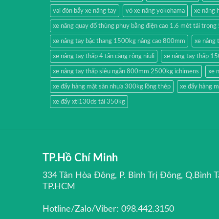
vai đòn bẫy xe nâng tay
vỏ xe nâng yokohama
xe nâng
xe nâng quay đổ thùng phuy bằng điện cao 1.6 mét tải trọn
xe nâng tay bậc thang 1500kg nâng cao 800mm
xe nâng 
xe nâng tay thấp 4 tấn càng rộng niuli
xe nâng tay thấp 1
xe nâng tay thấp siêu ngắn 800mm 2500kg ichimens
xe 
xe đẩy hàng mặt sàn nhựa 300kg lồng thép
xe đẩy hàng m
xe đẩy xtl130ds tải 350kg
TP.Hồ Chí Minh
334 Tân Hòa Đông, P. Bình Trị Đông, Q.Bình T
TP.HCM
Hotline/Zalo/Viber: 098.442.3150