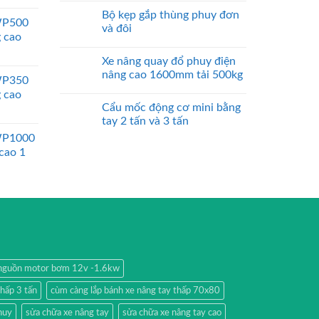
Bộ kẹp gắp thùng phuy đơn
WP500
và đôi
g cao
Xe nâng quay đổ phuy điện
nâng cao 1600mm tải 500kg
WP350
g cao
Cẩu mốc động cơ mini bằng
tay 2 tấn và 3 tấn
WP1000
 cao 1
nguồn motor bơm 12v -1.6kw
thấp 3 tấn
cùm càng lắp bánh xe nâng tay thấp 70x80
huy
sửa chữa xe nâng tay
sửa chữa xe nâng tay cao