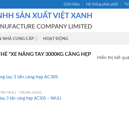
Giới thiệu
Hệ thống phân phối
Ti
NHH SẢN XUẤT VIỆT XANH
ANUFACTURE COMPANY LIMITED
N NHÀ CUNG CẤP
HOẠT ĐỘNG
Ẻ “XE NÂNG TAY 3000KG CÀNG HẸP
Hiển thị kết qu
TAY NIULI - TRUNG QUỐC
tay 3 tấn càng hẹp AC30S – NIULI