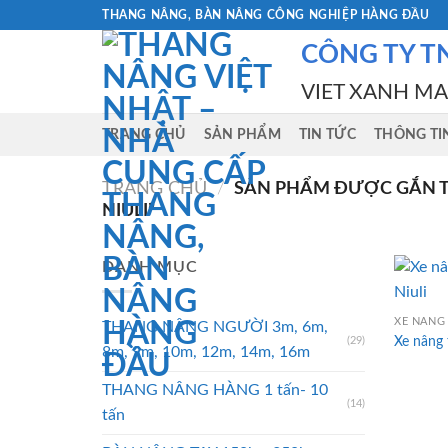
Skip
THANG NÂNG, BÀN NÂNG CÔNG NGHIỆP HÀNG ĐẦU
to
CÔNG TY T
content
VIET XANH M
TRANG CHỦ
SẢN PHẨM
TIN TỨC
THÔNG TI
TRANG CHỦ
/
SẢN PHẨM ĐƯỢC GẮN TH
NIULI”
DANH MỤC
XE NÂNG 
THANG NÂNG NGƯỜI 3m, 6m,
Xe nâng 
(29)
8m, 9m, 10m, 12m, 14m, 16m
THANG NÂNG HÀNG 1 tấn- 10
(14)
tấn