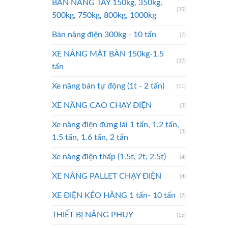
BÀN NÂNG TAY 150kg, 350kg,
(35)
500kg, 750kg, 800kg, 1000kg
Bàn nâng điện 300kg - 10 tấn
(7)
XE NÂNG MẶT BÀN 150kg-1.5
(37)
tấn
Xe nâng bán tự động (1t - 2 tấn)
(11)
XE NÂNG CAO CHẠY ĐIỆN
(3)
Xe nâng điện đứng lái 1 tấn, 1.2 tấn,
(3)
1.5 tấn, 1.6 tấn, 2 tấn
Xe nâng điện thấp (1.5t, 2t, 2.5t)
(4)
XE NÂNG PALLET CHẠY ĐIỆN
(4)
XE ĐIỆN KÉO HÀNG 1 tấn- 10 tấn
(7)
THIẾT BỊ NÂNG PHUY
(15)