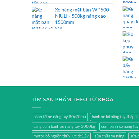
Xe nâng mặt bàn WP500
NIULI - 500kg nâng cao
1500mm
TÌM SẢN PHẨM THEO TỪ KHÓA
bánh tải xe nâng tay 80x70 pu
bánh xe lái nâng tay thấp 
càng cùm bánh xe nâng tay 3000kg
cùm bánh xe nâng ta
motor bộ nguồn thủy lực dc12v
sửa chữa xe nâng
sửa 