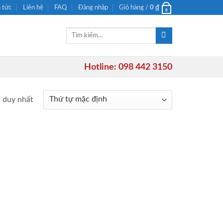
n tức
Liên hệ
FAQ
Đăng nhập
Giỏ hàng /
0
₫
0
Tìm
kiếm:
Hotline: 098 442 3150
ả duy nhất