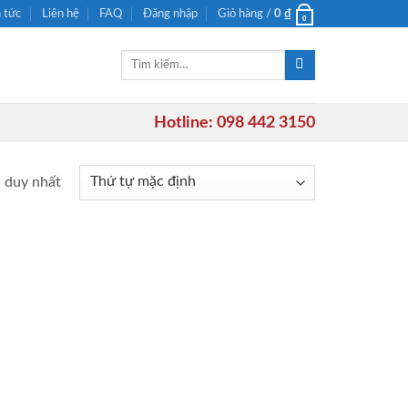
n tức
Liên hệ
FAQ
Đăng nhập
Giỏ hàng /
0
₫
0
Tìm
kiếm:
Hotline: 098 442 3150
ả duy nhất