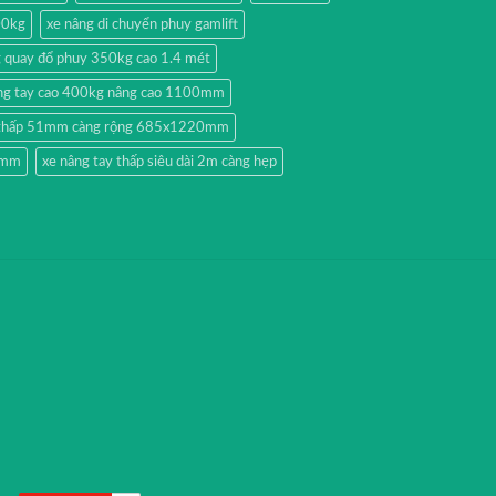
00kg
xe nâng di chuyển phuy gamlift
g quay đổ phuy 350kg cao 1.4 mét
ng tay cao 400kg nâng cao 1100mm
y thấp 51mm càng rộng 685x1220mm
51mm
xe nâng tay thấp siêu dài 2m càng hẹp