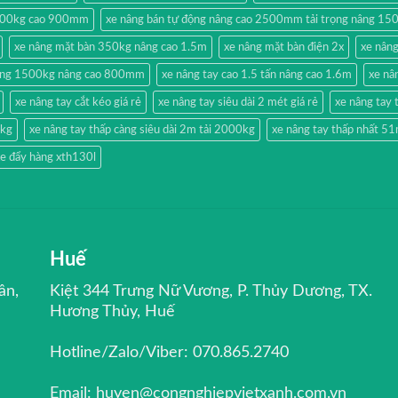
500kg cao 900mm
xe nâng bán tự động nâng cao 2500mm tải trọng nâng 15
xe nâng mặt bàn 350kg nâng cao 1.5m
xe nâng mặt bàn điện 2x
xe nân
hang 1500kg nâng cao 800mm
xe nâng tay cao 1.5 tấn nâng cao 1.6m
xe nâ
xe nâng tay cắt kéo giá rẻ
xe nâng tay siêu dài 2 mét giá rẻ
xe nâng ta
0kg
xe nâng tay thấp càng siêu dài 2m tải 2000kg
xe nâng tay thấp nhất 
e đẩy hàng xth130l
Huế
ân,
Kiệt 344 Trưng Nữ Vương, P. Thủy Dương, TX.
Hương Thủy, Huế
Hotline/Zalo/Viber: 070.865.2740
Email: huyen@congnghiepvietxanh.com.vn