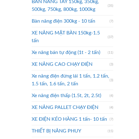
BÀN NÂNG TAY 150kg, 350kg,
(35)
500kg, 750kg, 800kg, 1000kg
Bàn nâng điện 300kg - 10 tấn
(7)
XE NÂNG MẶT BÀN 150kg-1.5
(37)
tấn
Xe nâng bán tự động (1t - 2 tấn)
(11)
XE NÂNG CAO CHẠY ĐIỆN
(3)
Xe nâng điện đứng lái 1 tấn, 1.2 tấn,
(3)
1.5 tấn, 1.6 tấn, 2 tấn
Xe nâng điện thấp (1.5t, 2t, 2.5t)
(4)
XE NÂNG PALLET CHẠY ĐIỆN
(4)
XE ĐIỆN KÉO HÀNG 1 tấn- 10 tấn
(7)
THIẾT BỊ NÂNG PHUY
(15)