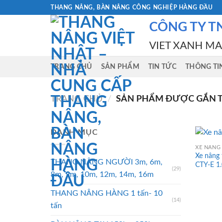
Skip
THANG NÂNG, BÀN NÂNG CÔNG NGHIỆP HÀNG ĐẦU
to
CÔNG TY T
content
VIET XANH M
TRANG CHỦ
SẢN PHẨM
TIN TỨC
THÔNG TI
TRANG CHỦ
/
SẢN PHẨM ĐƯỢC GẮN TH
DANH MỤC
XE NÂNG 
Xe nâng 
THANG NÂNG NGƯỜI 3m, 6m,
CTY-E 1.
(29)
8m, 9m, 10m, 12m, 14m, 16m
THANG NÂNG HÀNG 1 tấn- 10
(14)
tấn