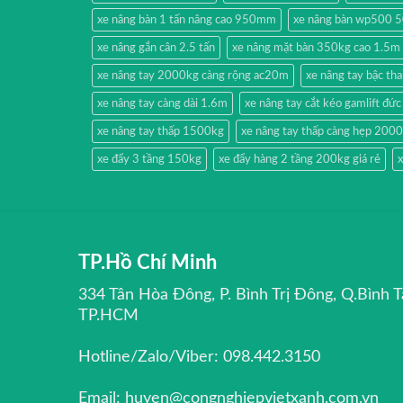
xe nâng bàn 1 tấn nâng cao 950mm
xe nâng bàn wp500 
xe nâng gắn cân 2.5 tấn
xe nâng mặt bàn 350kg cao 1.5m
xe nâng tay 2000kg càng rộng ac20m
xe nâng tay bậc t
xe nâng tay càng dài 1.6m
xe nâng tay cắt kéo gamlift đức
xe nâng tay thấp 1500kg
xe nâng tay thấp càng hẹp 200
xe đẩy 3 tầng 150kg
xe đẩy hàng 2 tầng 200kg giá rẻ
x
TP.Hồ Chí Minh
334 Tân Hòa Đông, P. Bình Trị Đông, Q.Bình T
TP.HCM
Hotline/Zalo/Viber: 098.442.3150
Email: huyen@congnghiepvietxanh.com.vn