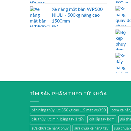
Xe nâng mặt bàn WP500
NIULI - 500kg nâng cao
1500mm
TÌM SẢN PHẨM THEO TỪ KHÓA
bàn nâng thủy lực 350kg cao 1.5 mét wp350
bơm xe nân
cẩu thủy lực mini bằng tay 1 tấn
cốt lắp tay bơm
giá th
sửa chữa xe nâng phuy
sửa chữa xe nâng tay
sửa chữa x