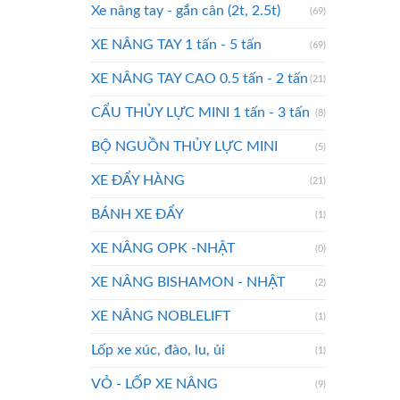
Xe nâng tay - gắn cân (2t, 2.5t)
(69)
XE NÂNG TAY 1 tấn - 5 tấn
(69)
XE NÂNG TAY CAO 0.5 tấn - 2 tấn
(21)
CẨU THỦY LỰC MINI 1 tấn - 3 tấn
(8)
BỘ NGUỒN THỦY LỰC MINI
(5)
XE ĐẨY HÀNG
(21)
BÁNH XE ĐẨY
(1)
XE NÂNG OPK -NHẬT
(0)
XE NÂNG BISHAMON - NHẬT
(2)
XE NÂNG NOBLELIFT
(1)
Lốp xe xúc, đào, lu, ủi
(1)
VỎ - LỐP XE NÂNG
(9)