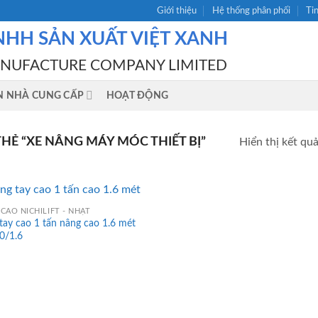
Giới thiệu
Hệ thống phân phối
Ti
NHH SẢN XUẤT VIỆT XANH
ANUFACTURE COMPANY LIMITED
N NHÀ CUNG CẤP
HOẠT ĐỘNG
Ẻ “XE NÂNG MÁY MÓC THIẾT BỊ”
Hiển thị kết qu
CAO NICHILIFT - NHẬT
tay cao 1 tấn nâng cao 1.6 mét
0/1.6