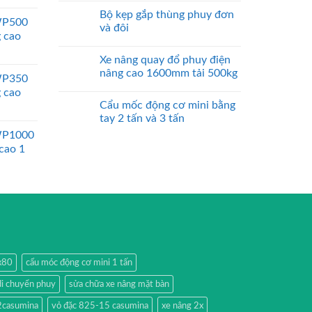
Bộ kẹp gắp thùng phuy đơn
WP500
và đôi
g cao
Xe nâng quay đổ phuy điện
nâng cao 1600mm tải 500kg
WP350
g cao
Cẩu mốc động cơ mini bằng
tay 2 tấn và 3 tấn
WP1000
 cao 1
0x80
cẩu móc động cơ mini 1 tấn
di chuyển phuy
sửa chữa xe nâng mặt bàn
2casumina
vỏ đặc 825-15 casumina
xe nâng 2x