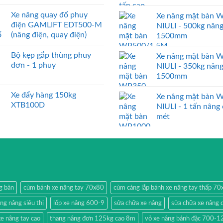
Xe nâng quay đổ phuy
Xe nâng mặt bàn 
điện GAMLIFT EDT500-M
NIULI - 500kg nân
(nâng điện, quay điện)
1500mm
Bộ kẹp gắp thùng phuy
Xe nâng mặt bàn 
đơn - 1 phuy
NIULI - 350kg nân
1500mm
Xe đẩy hàng 150kg
Xe nâng mặt bàn 
XTB100D
NIULI - 1 tấn nâng
mét
g bàn
cùm bánh xe nâng tay 70x80
cùm càng lắp bánh xe nâng tay thấp 7
ang nâng siêu thị
lốp xe nâng 600-9
sửa chữa xe nâng
sửa chữa xe nâng 
e nâng tay cao
thang nâng đơn 125kg cao 8m
vỏ xe nâng bánh đặc 700-1