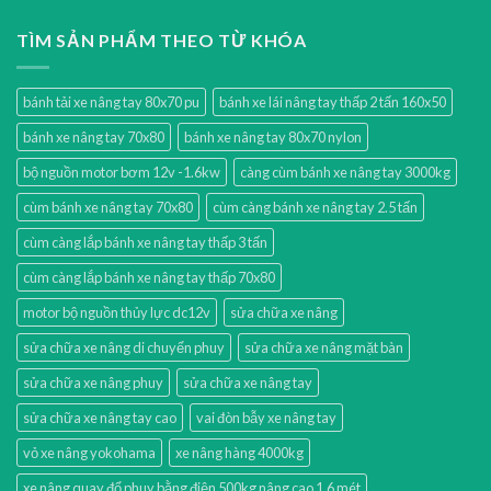
TÌM SẢN PHẨM THEO TỪ KHÓA
bánh tải xe nâng tay 80x70 pu
bánh xe lái nâng tay thấp 2 tấn 160x50
bánh xe nâng tay 70x80
bánh xe nâng tay 80x70 nylon
bộ nguồn motor bơm 12v -1.6kw
càng cùm bánh xe nâng tay 3000kg
cùm bánh xe nâng tay 70x80
cùm càng bánh xe nâng tay 2.5 tấn
cùm càng lắp bánh xe nâng tay thấp 3 tấn
cùm càng lắp bánh xe nâng tay thấp 70x80
motor bộ nguồn thủy lực dc12v
sửa chữa xe nâng
sửa chữa xe nâng di chuyển phuy
sửa chữa xe nâng mặt bàn
sửa chữa xe nâng phuy
sửa chữa xe nâng tay
sửa chữa xe nâng tay cao
vai đòn bẫy xe nâng tay
vỏ xe nâng yokohama
xe nâng hàng 4000kg
xe nâng quay đổ phuy bằng điện 500kg nâng cao 1.6 mét