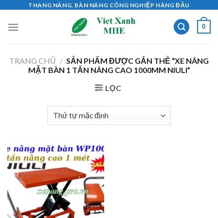
Skip
THANG NÂNG, BÀN NÂNG CÔNG NGHIỆP HÀNG ĐẦU
to
0
content
TRANG CHỦ
/
SẢN PHẨM ĐƯỢC GẮN THẺ “XE NÂNG
MẶT BÀN 1 TẤN NÂNG CAO 1000MM NIULI”
LỌC