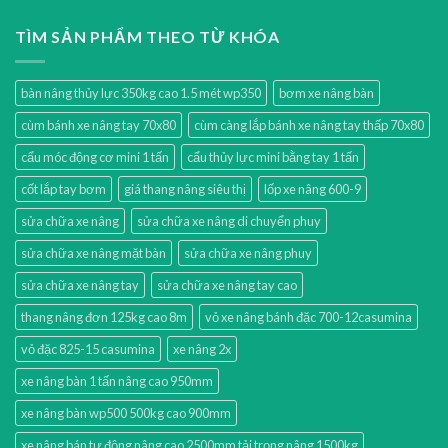
TÌM SẢN PHẨM THEO TỪ KHÓA
bàn nâng thủy lực 350kg cao 1.5 mét wp350
bơm xe nâng bàn
cùm bánh xe nâng tay 70x80
cùm càng lắp bánh xe nâng tay thấp 70x80
cẩu móc động cơ mini 1 tấn
cẩu thủy lực mini bằng tay 1 tấn
cốt lắp tay bơm
giá thang nâng siêu thị
lốp xe nâng 600-9
sửa chữa xe nâng
sửa chữa xe nâng di chuyển phuy
sửa chữa xe nâng mặt bàn
sửa chữa xe nâng phuy
sửa chữa xe nâng tay
sửa chữa xe nâng tay cao
thang nâng đơn 125kg cao 8m
vỏ xe nâng bánh đặc 700-12casumina
vỏ đặc 825-15 casumina
xe nâng 2x
xe nâng bàn 1 tấn nâng cao 950mm
xe nâng bàn wp500 500kg cao 900mm
xe nâng bán tự động nâng cao 2500mm tải trọng nâng 1500kg