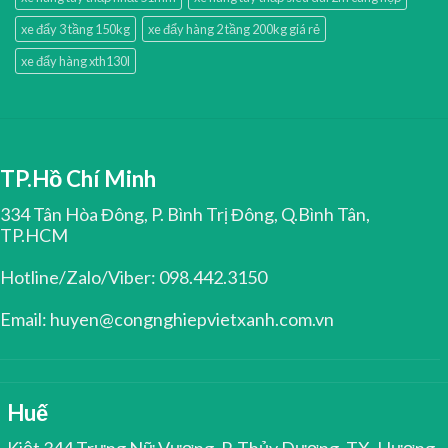
xe đẩy 3 tầng 150kg
xe đẩy hàng 2 tầng 200kg giá rẻ
xe đẩy hàng xth130l
TP.Hồ Chí Minh
334 Tân Hòa Đông, P. Bình Trị Đông, Q.Bình Tân,
TP.HCM
Hotline/Zalo/Viber: 098.442.3150
Email: huyen@congnghiepvietxanh.com.vn
Huế
Kiệt 344 Trưng Nữ Vương, P. Thủy Dương, TX. Hương