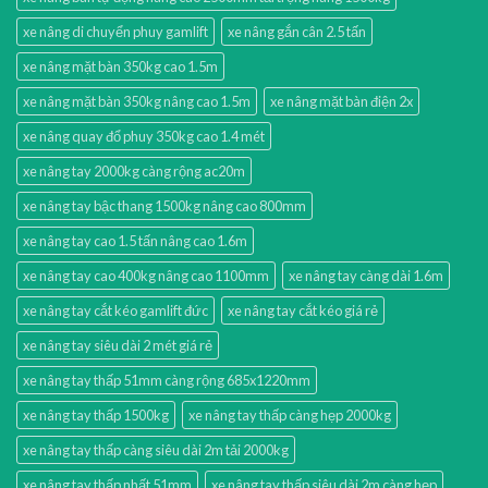
xe nâng di chuyển phuy gamlift
xe nâng gắn cân 2.5 tấn
xe nâng mặt bàn 350kg cao 1.5m
xe nâng mặt bàn 350kg nâng cao 1.5m
xe nâng mặt bàn điện 2x
xe nâng quay đổ phuy 350kg cao 1.4 mét
xe nâng tay 2000kg càng rộng ac20m
xe nâng tay bậc thang 1500kg nâng cao 800mm
xe nâng tay cao 1.5 tấn nâng cao 1.6m
xe nâng tay cao 400kg nâng cao 1100mm
xe nâng tay càng dài 1.6m
xe nâng tay cắt kéo gamlift đức
xe nâng tay cắt kéo giá rẻ
xe nâng tay siêu dài 2 mét giá rẻ
xe nâng tay thấp 51mm càng rộng 685x1220mm
xe nâng tay thấp 1500kg
xe nâng tay thấp càng hẹp 2000kg
xe nâng tay thấp càng siêu dài 2m tải 2000kg
xe nâng tay thấp nhất 51mm
xe nâng tay thấp siêu dài 2m càng hẹp