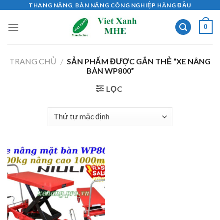
Skip
THANG NÂNG, BÀN NÂNG CÔNG NGHIỆP HÀNG ĐẦU
to
0
content
TRANG CHỦ
/
SẢN PHẨM ĐƯỢC GẮN THẺ “XE NÂNG
BÀN WP800”
LỌC