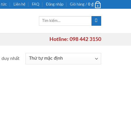
n tức
Liên hệ
FAQ
Đăng nhập
Giỏ hàng /
0
₫
0
Tìm
kiếm:
Hotline: 098 442 3150
ả duy nhất