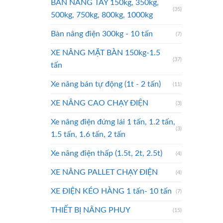
BÀN NÂNG TAY 150kg, 350kg,
(35)
500kg, 750kg, 800kg, 1000kg
Bàn nâng điện 300kg - 10 tấn
(7)
XE NÂNG MẶT BÀN 150kg-1.5
(37)
tấn
Xe nâng bán tự động (1t - 2 tấn)
(11)
XE NÂNG CAO CHẠY ĐIỆN
(3)
Xe nâng điện đứng lái 1 tấn, 1.2 tấn,
(3)
1.5 tấn, 1.6 tấn, 2 tấn
Xe nâng điện thấp (1.5t, 2t, 2.5t)
(4)
XE NÂNG PALLET CHẠY ĐIỆN
(4)
XE ĐIỆN KÉO HÀNG 1 tấn- 10 tấn
(7)
THIẾT BỊ NÂNG PHUY
(15)