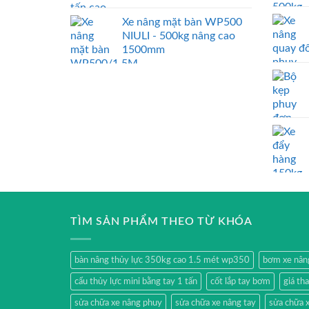
Xe nâng mặt bàn WP500
NIULI - 500kg nâng cao
1500mm
TÌM SẢN PHẨM THEO TỪ KHÓA
bàn nâng thủy lực 350kg cao 1.5 mét wp350
bơm xe nân
cẩu thủy lực mini bằng tay 1 tấn
cốt lắp tay bơm
giá th
sửa chữa xe nâng phuy
sửa chữa xe nâng tay
sửa chữa x