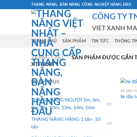
Skip
THANG NÂNG, BÀN NÂNG CÔNG NGHIỆP HÀNG ĐẦU
to
CÔNG TY T
content
VIET XANH M
TRANG CHỦ
SẢN PHẨM
TIN TỨC
THÔNG TI
TRANG CHỦ
/
SẢN PHẨM ĐƯỢC GẮN T
XTH200T”
DANH MỤC
XE ĐẨY 
Xe đẩy 
THANG NÂNG NGƯỜI 3m, 6m,
(29)
8m, 9m, 10m, 12m, 14m, 16m
THANG NÂNG HÀNG 1 tấn- 10
(14)
tấn