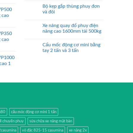
Bộ kẹp gắp thùng phuy đơn
WP500
và đôi
g cao
Xe nâng quay đổ phuy điện
nâng cao 1600mm tải 500kg
WP350
g cao
Cẩu mốc động cơ mini bằng
tay 2 tấn và 3 tấn
WP1000
 cao 1
0x80
cẩu móc động cơ mini 1 tấn
di chuyển phuy
sửa chữa xe nâng mặt bàn
2casumina
vỏ đặc 825-15 casumina
xe nâng 2x