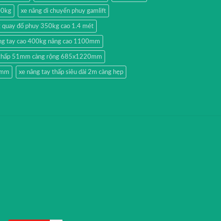
00kg
xe nâng di chuyển phuy gamlift
g quay đổ phuy 350kg cao 1.4 mét
ng tay cao 400kg nâng cao 1100mm
y thấp 51mm càng rộng 685x1220mm
51mm
xe nâng tay thấp siêu dài 2m càng hẹp