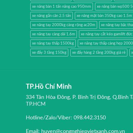
xe nâng bàn 1 tấn nâng cao 950mm
xe nâng bàn wp500 
xe nâng gắn cân 2.5 tấn
xe nâng mặt bàn 350kg cao 1.5m
xe nâng tay 2000kg càng rộng ac20m
xe nâng tay bậc t
xe nâng tay càng dài 1.6m
xe nâng tay cắt kéo gamlift đức
xe nâng tay thấp 1500kg
xe nâng tay thấp càng hẹp 200
xe đẩy 3 tầng 150kg
xe đẩy hàng 2 tầng 200kg giá rẻ
x
TP.Hồ Chí Minh
334 Tân Hòa Đông, P. Bình Trị Đông, Q.Bình T
TP.HCM
Hotline/Zalo/Viber: 098.442.3150
Email: huyen@congnghiepvietxanh.com.vn