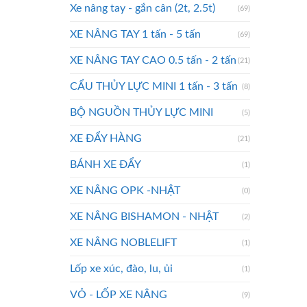
Xe nâng tay - gắn cân (2t, 2.5t)
(69)
XE NÂNG TAY 1 tấn - 5 tấn
(69)
XE NÂNG TAY CAO 0.5 tấn - 2 tấn
(21)
CẨU THỦY LỰC MINI 1 tấn - 3 tấn
(8)
BỘ NGUỒN THỦY LỰC MINI
(5)
XE ĐẨY HÀNG
(21)
BÁNH XE ĐẨY
(1)
XE NÂNG OPK -NHẬT
(0)
XE NÂNG BISHAMON - NHẬT
(2)
XE NÂNG NOBLELIFT
(1)
Lốp xe xúc, đào, lu, ủi
(1)
VỎ - LỐP XE NÂNG
(9)