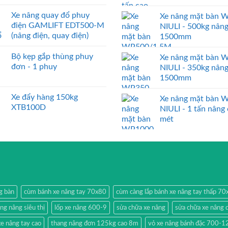
Xe nâng quay đổ phuy
Xe nâng mặt bàn 
điện GAMLIFT EDT500-M
NIULI - 500kg nân
(nâng điện, quay điện)
1500mm
Bộ kẹp gắp thùng phuy
Xe nâng mặt bàn 
đơn - 1 phuy
NIULI - 350kg nân
1500mm
Xe đẩy hàng 150kg
Xe nâng mặt bàn 
XTB100D
NIULI - 1 tấn nâng
mét
g bàn
cùm bánh xe nâng tay 70x80
cùm càng lắp bánh xe nâng tay thấp 7
ang nâng siêu thị
lốp xe nâng 600-9
sửa chữa xe nâng
sửa chữa xe nâng 
e nâng tay cao
thang nâng đơn 125kg cao 8m
vỏ xe nâng bánh đặc 700-1