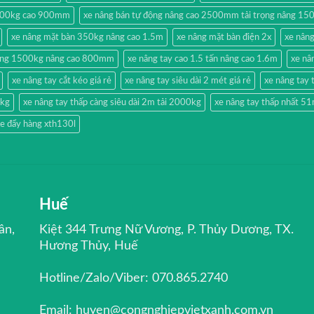
500kg cao 900mm
xe nâng bán tự động nâng cao 2500mm tải trọng nâng 15
xe nâng mặt bàn 350kg nâng cao 1.5m
xe nâng mặt bàn điện 2x
xe nân
hang 1500kg nâng cao 800mm
xe nâng tay cao 1.5 tấn nâng cao 1.6m
xe nâ
xe nâng tay cắt kéo giá rẻ
xe nâng tay siêu dài 2 mét giá rẻ
xe nâng ta
0kg
xe nâng tay thấp càng siêu dài 2m tải 2000kg
xe nâng tay thấp nhất 
e đẩy hàng xth130l
Huế
ân,
Kiệt 344 Trưng Nữ Vương, P. Thủy Dương, TX.
Hương Thủy, Huế
Hotline/Zalo/Viber: 070.865.2740
Email: huyen@congnghiepvietxanh.com.vn