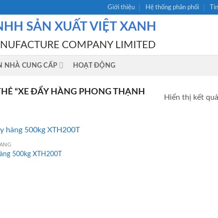
Giới thiệu
Hệ thống phân phối
Ti
NHH SẢN XUẤT VIỆT XANH
ANUFACTURE COMPANY LIMITED
N NHÀ CUNG CẤP
HOẠT ĐỘNG
HẺ “XE ĐẨY HÀNG PHONG THẠNH
Hiển thị kết qu
HÀNG
hàng 500kg XTH200T