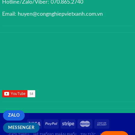
Hotline/Zalo/Viber: 070.865.2740
Email: huyen@congnghiepvietxanh.com.vn
ZALO
MESSENGER
GIỚI THIỆU
HỆ THỐNG PHÂN PHỐI
TIN TỨC
LIÊN HỆ
FAQ