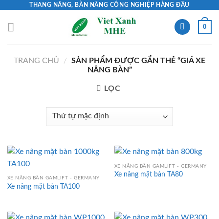
Skip
THANG NÂNG, BÀN NÂNG CÔNG NGHIỆP HÀNG ĐẦU
to
0
content
TRANG CHỦ
/
SẢN PHẨM ĐƯỢC GẮN THẺ “GIÁ XE
NÂNG BÀN”
LỌC
XE NÂNG BÀN GAMLIFT - GERMANY
Xe nâng mặt bàn TA80
XE NÂNG BÀN GAMLIFT - GERMANY
Xe nâng mặt bàn TA100