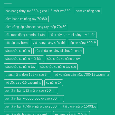
bàn nâng thủy lực 350kg cao 1.5 mét wp350
bơm xe nâng bàn
cùm bánh xe nâng tay 70x80
cùm càng lắp bánh xe nâng tay thấp 70x80
cẩu móc động cơ mini 1 tấn
cẩu thủy lực mini bằng tay 1 tấn
cốt lắp tay bơm
giá thang nâng siêu thị
lốp xe nâng 600-9
sửa chữa xe nâng
sửa chữa xe nâng di chuyển phuy
sửa chữa xe nâng mặt bàn
sửa chữa xe nâng phuy
sửa chữa xe nâng tay
sửa chữa xe nâng tay cao
thang nâng đơn 125kg cao 8m
vỏ xe nâng bánh đặc 700-12casumina
vỏ đặc 825-15 casumina
xe nâng 2x
xe nâng bàn 1 tấn nâng cao 950mm
xe nâng bàn wp500 500kg cao 900mm
xe nâng bán tự động nâng cao 2500mm tải trọng nâng 1500kg
xe nâng di chuyển phuy gamlift
xe nâng gắn cân 2.5 tấn