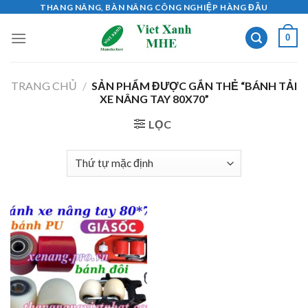
Skip
THANG NÂNG, BÀN NÂNG CÔNG NGHIỆP HÀNG ĐẦU
to
0
content
TRANG CHỦ
/
SẢN PHẨM ĐƯỢC GẮN THẺ “BÁNH TẢI
XE NÂNG TAY 80X70”
LỌC