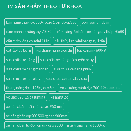
TÌM SẢN PHẨM THEO TỪ KHÓA
bàn nâng thủy lực 350kg cao 1.5 mét wp350
bơm xe nâng bàn
cùm bánh xe nâng tay 70x80
cùm càng lắp bánh xe nâng tay thấp 70x80
cẩu móc động cơ mini 1 tấn
cẩu thủy lực mini bằng tay 1 tấn
cốt lắp tay bơm
giá thang nâng siêu thị
lốp xe nâng 600-9
sửa chữa xe nâng
sửa chữa xe nâng di chuyển phuy
sửa chữa xe nâng mặt bàn
sửa chữa xe nâng phuy
sửa chữa xe nâng tay
sửa chữa xe nâng tay cao
thang nâng đơn 125kg cao 8m
vỏ xe nâng bánh đặc 700-12casumina
vỏ đặc 825-15 casumina
xe nâng 2x
xe nâng bàn 1 tấn nâng cao 950mm
xe nâng bàn wp500 500kg cao 900mm
xe nâng bán tự động nâng cao 2500mm tải trọng nâng 1500kg