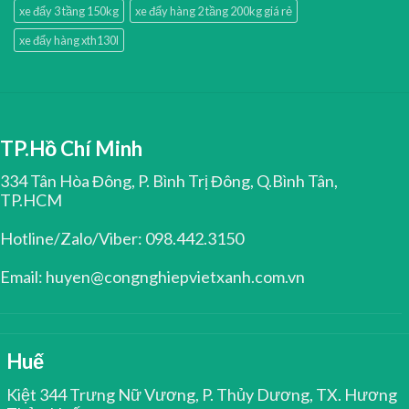
xe đẩy 3 tầng 150kg
xe đẩy hàng 2 tầng 200kg giá rẻ
xe đẩy hàng xth130l
TP.Hồ Chí Minh
334 Tân Hòa Đông, P. Bình Trị Đông, Q.Bình Tân,
TP.HCM
Hotline/Zalo/Viber: 098.442.3150
Email: huyen@congnghiepvietxanh.com.vn
Huế
Kiệt 344 Trưng Nữ Vương, P. Thủy Dương, TX. Hương