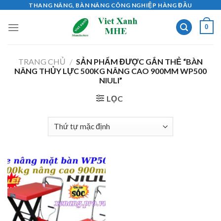
Skip
THANG NÂNG, BÀN NÂNG CÔNG NGHIỆP HÀNG ĐẦU
to
0
content
TRANG CHỦ
/
SẢN PHẨM ĐƯỢC GẮN THẺ “BÀN
NÂNG THỦY LỰC 500KG NÂNG CAO 900MM WP500
NIULI”
LỌC