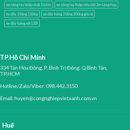
xe nâng tay thấp nhất 51mm
xe nâng tay thấp siêu dài 2m càng hẹp
xe đẩy 3 tầng 150kg
xe đẩy hàng 2 tầng 200kg giá rẻ
xe đẩy hàng xth130l
TP.Hồ Chí Minh
334 Tân Hòa Đông, P. Bình Trị Đông, Q.Bình Tân,
TP.HCM
Hotline/Zalo/Viber: 098.442.3150
Email: huyen@congnghiepvietxanh.com.vn
Huế