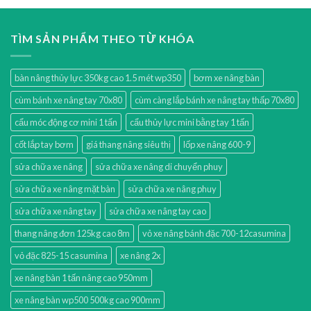
TÌM SẢN PHẨM THEO TỪ KHÓA
bàn nâng thủy lực 350kg cao 1.5 mét wp350
bơm xe nâng bàn
cùm bánh xe nâng tay 70x80
cùm càng lắp bánh xe nâng tay thấp 70x80
cẩu móc động cơ mini 1 tấn
cẩu thủy lực mini bằng tay 1 tấn
cốt lắp tay bơm
giá thang nâng siêu thị
lốp xe nâng 600-9
sửa chữa xe nâng
sửa chữa xe nâng di chuyển phuy
sửa chữa xe nâng mặt bàn
sửa chữa xe nâng phuy
sửa chữa xe nâng tay
sửa chữa xe nâng tay cao
thang nâng đơn 125kg cao 8m
vỏ xe nâng bánh đặc 700-12casumina
vỏ đặc 825-15 casumina
xe nâng 2x
xe nâng bàn 1 tấn nâng cao 950mm
xe nâng bàn wp500 500kg cao 900mm