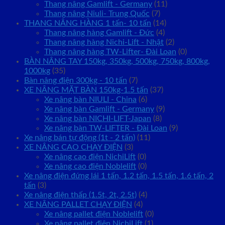
Thang nâng Gamlift - Germany
(11)
Thang nâng Niuli- Trung Quốc
(7)
THANG NÂNG HÀNG 1 tấn- 10 tấn
(14)
Thang nâng hàng Gamlift - Đức
(4)
Thang nâng hàng Nichi-Lift - Nhật
(2)
Thang nâng hàng TW-Lifter- Đài Loan
(0)
BÀN NÂNG TAY 150kg, 350kg, 500kg, 750kg, 800kg,
1000kg
(35)
Bàn nâng điện 300kg - 10 tấn
(7)
XE NÂNG MẶT BÀN 150kg-1.5 tấn
(37)
Xe nâng bàn NIULI - China
(6)
Xe nâng bàn Gamlift - Germany
(9)
Xe nâng bàn NICHI-LIFT-Japan
(8)
Xe nâng bàn TW-LIFTER - Đài Loan
(9)
Xe nâng bán tự động (1t - 2 tấn)
(11)
XE NÂNG CAO CHẠY ĐIỆN
(3)
Xe nâng cao điện NichiLift
(0)
Xe nâng cao điện Noblelift
(0)
Xe nâng điện đứng lái 1 tấn, 1.2 tấn, 1.5 tấn, 1.6 tấn, 2
tấn
(3)
Xe nâng điện thấp (1.5t, 2t, 2.5t)
(4)
XE NÂNG PALLET CHẠY ĐIỆN
(4)
Xe nâng pallet điện Noblelift
(0)
Xe nâng pallet điện NichiLift
(1)