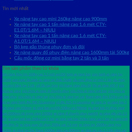
Tin mới nhất
Xe nâng tay cao mini 260kg nâng cao 900mm
Xe nâng tay cao 1 tấn nâng cao 1.6 mét CTY-
E1.0T/1.6M – NIULI
Xe nâng tay cao 1 tấn nâng cao 1.6 mét CTY-
A1.0T/1.6M – NIULI
Bộ kẹp gắp thùng phuy đơn và đôi
Xe nâng quay đổ phuy điện nâng cao 1600mm tải 500kg
Cẩu mốc động cơ mini bằng tay 2 tấn và 3 tấn
Tìm sản phẩm theo từ khóa
bàn nâng thủy lực 350kg cao 1.5 mét wp350
bơm xe nâng bàn
cùm bánh xe nâng tay
70x80
cùm càng lắp bánh xe nâng tay thấp 70x80
cẩu móc động cơ mini 1 tấn
cẩu thủy
lực mini bằng tay 1 tấn
cốt lắp tay bơm
giá thang nâng siêu thị
lốp xe nâng 600-9
sửa
chữa xe nâng
sửa chữa xe nâng di chuyển phuy
sửa chữa xe nâng mặt bàn
sửa chữa xe
nâng phuy
sửa chữa xe nâng tay
sửa chữa xe nâng tay cao
thang nâng đơn 125kg cao 8m
vỏ xe nâng bánh đặc 700-12casumina
vỏ đặc 825-15 casumina
xe nâng 2x
xe nâng bàn 1
tấn nâng cao 950mm
xe nâng bàn wp500 500kg cao 900mm
xe nâng bán tự động nâng
cao 2500mm tải trọng nâng 1500kg
xe nâng di chuyển phuy gamlift
xe nâng gắn cân 2.5
tấn
xe nâng mặt bàn 350kg cao 1.5m
xe nâng mặt bàn 350kg nâng cao 1.5m
xe nâng mặt
bàn điện 2x
xe nâng quay đổ phuy 350kg cao 1.4 mét
xe nâng tay 2000kg càng rộng
ac20m
xe nâng tay bậc thang 1500kg nâng cao 800mm
xe nâng tay cao 1.5 tấn nâng cao