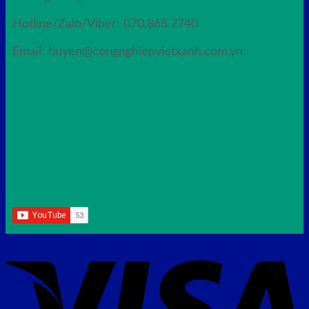
Hotline/Zalo/Viber: 070.865.2740
Email: huyen@congnghiepvietxanh.com.vn