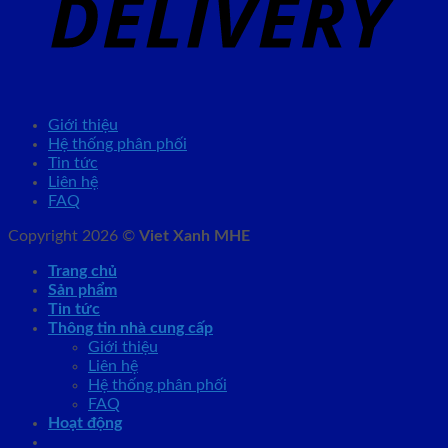
Giới thiệu
Hệ thống phân phối
Tin tức
Liên hệ
FAQ
Copyright 2026 ©
Viet Xanh MHE
Trang chủ
Sản phẩm
Tin tức
Thông tin nhà cung cấp
Giới thiệu
Liên hệ
Hệ thống phân phối
FAQ
Hoạt động