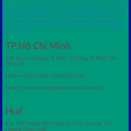
1.6m
xe nâng tay cao 400kg nâng cao 1100mm
xe nâng tay càng dài 1.6m
xe nâng tay cắt
kéo gamlift đức
xe nâng tay cắt kéo giá rẻ
xe nâng tay siêu dài 2 mét giá rẻ
xe nâng tay
thấp 51mm càng rộng 685x1220mm
xe nâng tay thấp 1500kg
xe nâng tay thấp càng hẹp
2000kg
xe nâng tay thấp càng siêu dài 2m tải 2000kg
xe nâng tay thấp nhất 51mm
xe
nâng tay thấp siêu dài 2m càng hẹp
xe đẩy 3 tầng 150kg
xe đẩy hàng 2 tầng 200kg giá rẻ
xe đẩy hàng xth130l
TP.Hồ Chí Minh
334 Tân Hòa Đông, P. Bình Trị Đông, Q.Bình Tân,
TP.HCM
Hotline/Zalo/Viber: 098.442.3150
Email: huyen@congnghiepvietxanh.com.vn
Huế
Kiệt 344 Trưng Nữ Vương, P. Thủy Dương, TX.
Hương Thủy, Huế