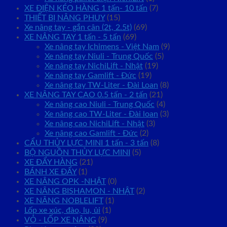
XE ĐIỆN KÉO HÀNG 1 tấn- 10 tấn
(7)
THIẾT BỊ NÂNG PHUY
(15)
Xe nâng tay - gắn cân (2t, 2.5t)
(69)
XE NÂNG TAY 1 tấn - 5 tấn
(69)
Xe nâng tay Ichimens - Việt Nam
(9)
Xe nâng tay Niuli - Trung Quốc
(5)
Xe nâng tay NichiLift - Nhật
(19)
Xe nâng tay Gamlift - Đức
(19)
Xe nâng tay TW-Liter - Đài Loan
(8)
XE NÂNG TAY CAO 0.5 tấn - 2 tấn
(21)
Xe nâng cao Niuli - Trung Quốc
(4)
Xe nâng cao TW-Liter - Đài loan
(3)
Xe nâng cao NichiLift - Nhật
(3)
Xe nâng cao Gamlift - Đức
(2)
CẨU THỦY LỰC MINI 1 tấn - 3 tấn
(8)
BỘ NGUỒN THỦY LỰC MINI
(5)
XE ĐẨY HÀNG
(21)
BÁNH XE ĐẨY
(1)
XE NÂNG OPK -NHẬT
(0)
XE NÂNG BISHAMON - NHẬT
(2)
XE NÂNG NOBLELIFT
(1)
Lốp xe xúc, đào, lu, ủi
(1)
VỎ - LỐP XE NÂNG
(9)