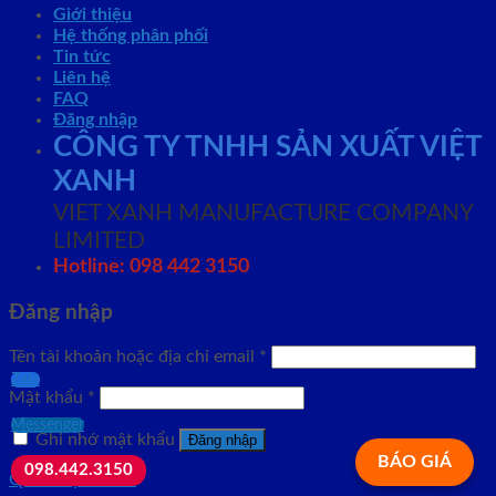
Giới thiệu
Hệ thống phân phối
Tin tức
Liên hệ
FAQ
Đăng nhập
CÔNG TY TNHH SẢN XUẤT VIỆT
XANH
VIET XANH MANUFACTURE COMPANY
LIMITED
Hotline: 098 442 3150
Đăng nhập
Tên tài khoản hoặc địa chỉ email
*
Zalo
Mật khẩu
*
Messenger
Ghi nhớ mật khẩu
Đăng nhập
BÁO GIÁ
098.442.3150
Quên mật khẩu?