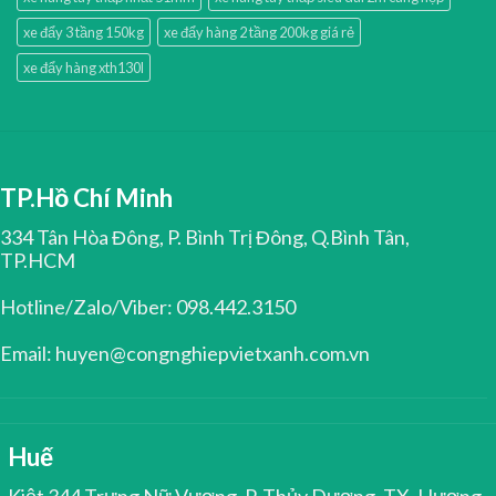
xe đẩy 3 tầng 150kg
xe đẩy hàng 2 tầng 200kg giá rẻ
xe đẩy hàng xth130l
TP.Hồ Chí Minh
334 Tân Hòa Đông, P. Bình Trị Đông, Q.Bình Tân,
TP.HCM
Hotline/Zalo/Viber: 098.442.3150
Email: huyen@congnghiepvietxanh.com.vn
Huế
Kiệt 344 Trưng Nữ Vương, P. Thủy Dương, TX. Hương