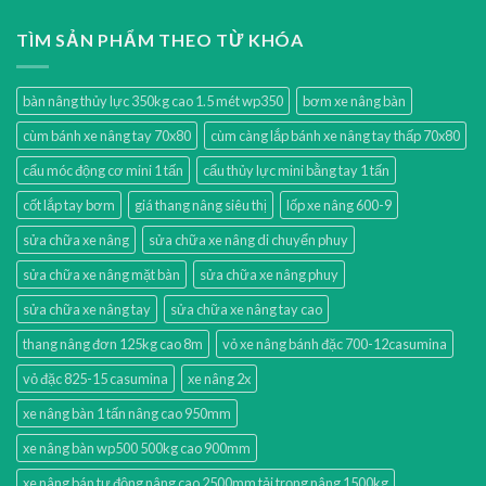
TÌM SẢN PHẨM THEO TỪ KHÓA
bàn nâng thủy lực 350kg cao 1.5 mét wp350
bơm xe nâng bàn
cùm bánh xe nâng tay 70x80
cùm càng lắp bánh xe nâng tay thấp 70x80
cẩu móc động cơ mini 1 tấn
cẩu thủy lực mini bằng tay 1 tấn
cốt lắp tay bơm
giá thang nâng siêu thị
lốp xe nâng 600-9
sửa chữa xe nâng
sửa chữa xe nâng di chuyển phuy
sửa chữa xe nâng mặt bàn
sửa chữa xe nâng phuy
sửa chữa xe nâng tay
sửa chữa xe nâng tay cao
thang nâng đơn 125kg cao 8m
vỏ xe nâng bánh đặc 700-12casumina
vỏ đặc 825-15 casumina
xe nâng 2x
xe nâng bàn 1 tấn nâng cao 950mm
xe nâng bàn wp500 500kg cao 900mm
xe nâng bán tự động nâng cao 2500mm tải trọng nâng 1500kg