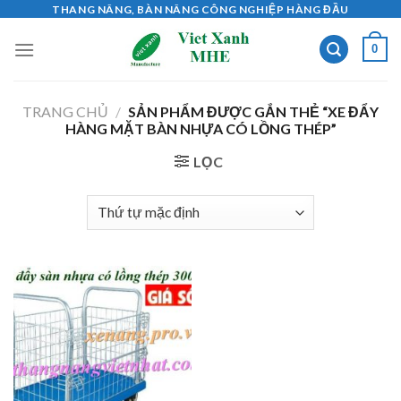
Skip
THANG NÂNG, BÀN NÂNG CÔNG NGHIỆP HÀNG ĐẦU
to
0
content
TRANG CHỦ
/
SẢN PHẨM ĐƯỢC GẮN THẺ “XE ĐẨY
HÀNG MẶT BÀN NHỰA CÓ LỒNG THÉP”
LỌC