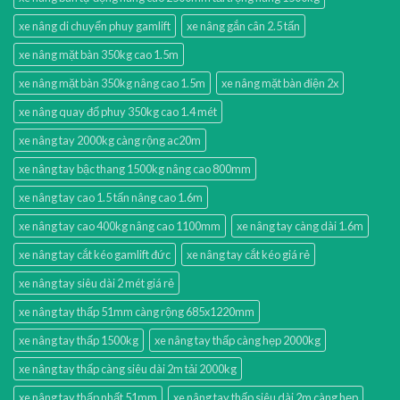
xe nâng di chuyển phuy gamlift
xe nâng gắn cân 2.5 tấn
xe nâng mặt bàn 350kg cao 1.5m
xe nâng mặt bàn 350kg nâng cao 1.5m
xe nâng mặt bàn điện 2x
xe nâng quay đổ phuy 350kg cao 1.4 mét
xe nâng tay 2000kg càng rộng ac20m
xe nâng tay bậc thang 1500kg nâng cao 800mm
xe nâng tay cao 1.5 tấn nâng cao 1.6m
xe nâng tay cao 400kg nâng cao 1100mm
xe nâng tay càng dài 1.6m
xe nâng tay cắt kéo gamlift đức
xe nâng tay cắt kéo giá rẻ
xe nâng tay siêu dài 2 mét giá rẻ
xe nâng tay thấp 51mm càng rộng 685x1220mm
xe nâng tay thấp 1500kg
xe nâng tay thấp càng hẹp 2000kg
xe nâng tay thấp càng siêu dài 2m tải 2000kg
xe nâng tay thấp nhất 51mm
xe nâng tay thấp siêu dài 2m càng hẹp