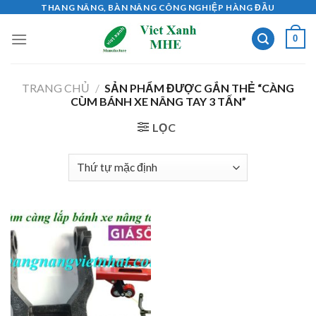
Skip
THANG NÂNG, BÀN NÂNG CÔNG NGHIỆP HÀNG ĐẦU
to
0
content
TRANG CHỦ
/
SẢN PHẨM ĐƯỢC GẮN THẺ “CÀNG
CÙM BÁNH XE NÂNG TAY 3 TẤN”
LỌC