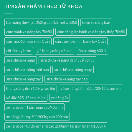
TÌM SẢN PHẨM THEO TỪ KHÓA
bàn nâng thủy lực 350kg cao 1.5 mét wp350
bơm xe nâng bàn
cùm bánh xe nâng tay 70x80
cùm càng lắp bánh xe nâng tay thấp 70x80
cẩu móc động cơ mini 1 tấn
cẩu thủy lực mini bằng tay 1 tấn
cốt lắp tay bơm
giá thang nâng siêu thị
lốp xe nâng 600-9
sửa chữa xe nâng
sửa chữa xe nâng di chuyển phuy
sửa chữa xe nâng mặt bàn
sửa chữa xe nâng phuy
sửa chữa xe nâng tay
sửa chữa xe nâng tay cao
thang nâng đơn 125kg cao 8m
vỏ xe nâng bánh đặc 700-12casumina
vỏ đặc 825-15 casumina
xe nâng 2x
xe nâng bàn 1 tấn nâng cao 950mm
xe nâng bàn wp500 500kg cao 900mm
xe nâng bán tự động nâng cao 2500mm tải trọng nâng 1500kg