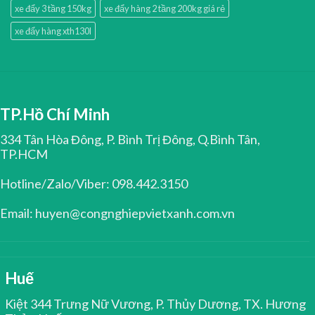
xe đẩy 3 tầng 150kg
xe đẩy hàng 2 tầng 200kg giá rẻ
xe đẩy hàng xth130l
TP.Hồ Chí Minh
334 Tân Hòa Đông, P. Bình Trị Đông, Q.Bình Tân,
TP.HCM
Hotline/Zalo/Viber: 098.442.3150
Email: huyen@congnghiepvietxanh.com.vn
Huế
Kiệt 344 Trưng Nữ Vương, P. Thủy Dương, TX. Hương