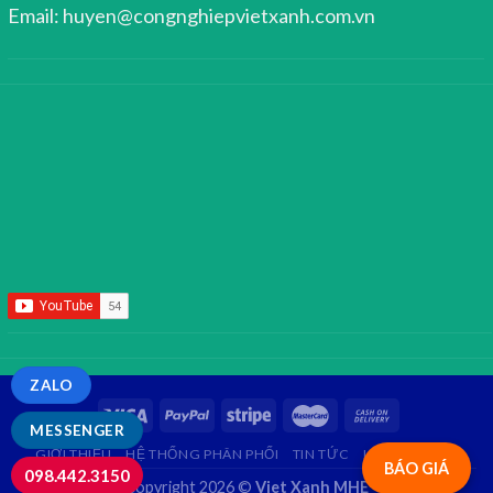
Email: huyen@congnghiepvietxanh.com.vn
ZALO
MESSENGER
GIỚI THIỆU
HỆ THỐNG PHÂN PHỐI
TIN TỨC
LIÊN HỆ
FAQ
BÁO GIÁ
098.442.3150
Copyright 2026 ©
Viet Xanh MHE