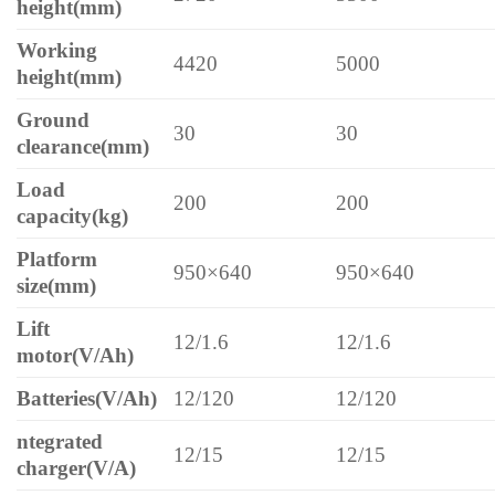
height(mm)
Working
4420
5000
height(mm)
Ground
30
30
clearance(mm)
Load
200
200
capacity(kg)
Platform
950×640
950×640
size(mm)
Lift
12/1.6
12/1.6
motor(V/Ah)
Batteries(V/Ah)
12/120
12/120
ntegrated
12/15
12/15
charger(V/A)