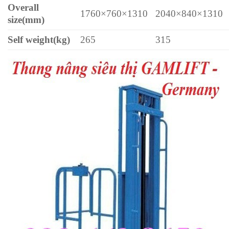
Overall
1760×760×1310
2040×840×1310
size(mm)
Self weight(kg)
265
315