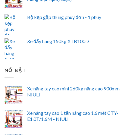
Bộ kẹp gắp thùng phuy đơn - 1 phuy
Xe đẩy hàng 150kg XTB100D
NỔI BẬT
Xe nâng tay cao mini 260kg nâng cao 900mm
NIULI
Xe nâng tay cao 1 tấn nâng cao 1.6 mét CTY-
E1.0T/1.6M - NIULI