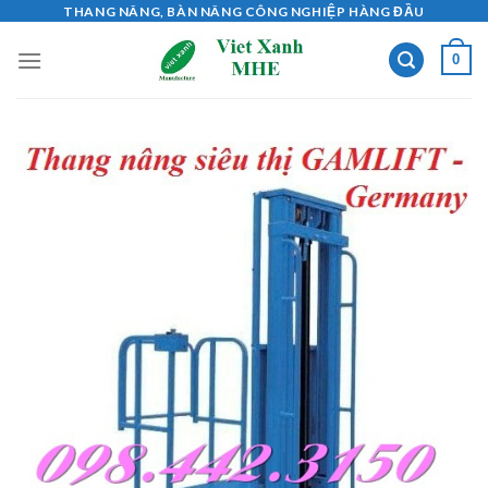
Skip
THANG NÂNG, BÀN NÂNG CÔNG NGHIỆP HÀNG ĐẦU
to
0
content