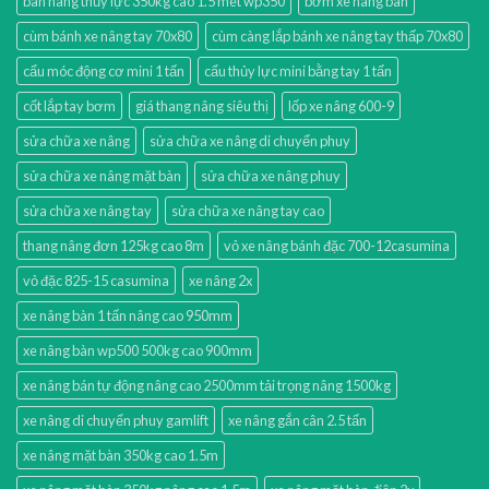
bàn nâng thủy lực 350kg cao 1.5 mét wp350
bơm xe nâng bàn
cùm bánh xe nâng tay 70x80
cùm càng lắp bánh xe nâng tay thấp 70x80
cẩu móc động cơ mini 1 tấn
cẩu thủy lực mini bằng tay 1 tấn
cốt lắp tay bơm
giá thang nâng siêu thị
lốp xe nâng 600-9
sửa chữa xe nâng
sửa chữa xe nâng di chuyển phuy
sửa chữa xe nâng mặt bàn
sửa chữa xe nâng phuy
sửa chữa xe nâng tay
sửa chữa xe nâng tay cao
thang nâng đơn 125kg cao 8m
vỏ xe nâng bánh đặc 700-12casumina
vỏ đặc 825-15 casumina
xe nâng 2x
xe nâng bàn 1 tấn nâng cao 950mm
xe nâng bàn wp500 500kg cao 900mm
xe nâng bán tự động nâng cao 2500mm tải trọng nâng 1500kg
xe nâng di chuyển phuy gamlift
xe nâng gắn cân 2.5 tấn
xe nâng mặt bàn 350kg cao 1.5m