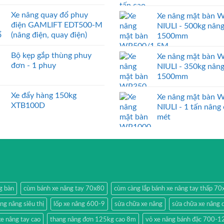
Xe nâng quay đổ phuy
Xe nâng mặt bàn 
điện GAMLIFT EDT500-M
NIULI - 500kg nân
(nâng điện, quay điện)
1500mm
Bộ kẹp gắp thùng phuy
Xe nâng mặt bàn 
đơn - 1 phuy
NIULI - 350kg nân
1500mm
Xe đẩy hàng 150kg
Xe nâng mặt bàn 
XTB100D
NIULI - 1 tấn nâng
mét
g bàn
cùm bánh xe nâng tay 70x80
cùm càng lắp bánh xe nâng tay thấp 7
ang nâng siêu thị
lốp xe nâng 600-9
sửa chữa xe nâng
sửa chữa xe nâng 
e nâng tay cao
thang nâng đơn 125kg cao 8m
vỏ xe nâng bánh đặc 700-1