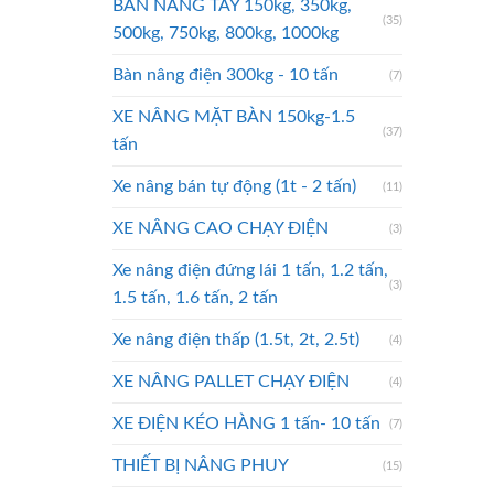
BÀN NÂNG TAY 150kg, 350kg,
(35)
500kg, 750kg, 800kg, 1000kg
Bàn nâng điện 300kg - 10 tấn
(7)
XE NÂNG MẶT BÀN 150kg-1.5
(37)
tấn
Xe nâng bán tự động (1t - 2 tấn)
(11)
XE NÂNG CAO CHẠY ĐIỆN
(3)
Xe nâng điện đứng lái 1 tấn, 1.2 tấn,
(3)
1.5 tấn, 1.6 tấn, 2 tấn
Xe nâng điện thấp (1.5t, 2t, 2.5t)
(4)
XE NÂNG PALLET CHẠY ĐIỆN
(4)
XE ĐIỆN KÉO HÀNG 1 tấn- 10 tấn
(7)
THIẾT BỊ NÂNG PHUY
(15)