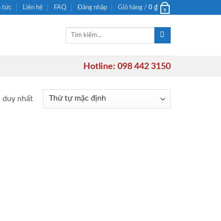
n tức
Liên hệ
FAQ
Đăng nhập
Giỏ hàng /
0
₫
0
Tìm
kiếm:
Hotline: 098 442 3150
ả duy nhất