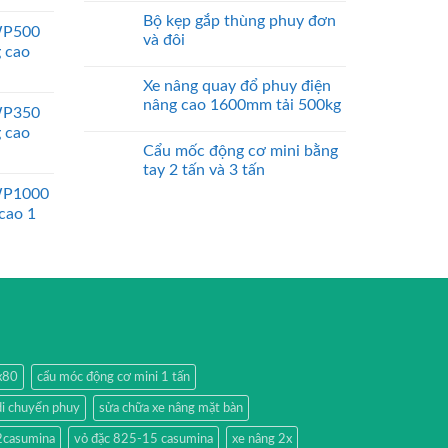
Bộ kẹp gắp thùng phuy đơn
WP500
và đôi
g cao
Xe nâng quay đổ phuy điện
nâng cao 1600mm tải 500kg
WP350
g cao
Cẩu mốc động cơ mini bằng
tay 2 tấn và 3 tấn
WP1000
 cao 1
0x80
cẩu móc động cơ mini 1 tấn
di chuyển phuy
sửa chữa xe nâng mặt bàn
2casumina
vỏ đặc 825-15 casumina
xe nâng 2x