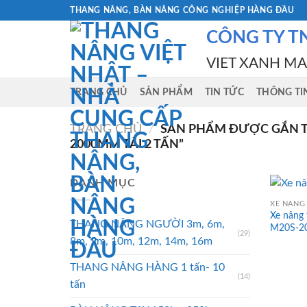
Skip
THANG NÂNG, BÀN NÂNG CÔNG NGHIỆP HÀNG ĐẦU
to
CÔNG TY T
content
VIET XANH M
TRANG CHỦ
SẢN PHẨM
TIN TỨC
THÔNG TI
TRANG CHỦ
/
SẢN PHẨM ĐƯỢC GẮN TH
2000MM TẢI 2 TẤN”
DANH MỤC
XE NÂNG 
Xe nâng 
THANG NÂNG NGƯỜI 3m, 6m,
M20S-2
(29)
8m, 9m, 10m, 12m, 14m, 16m
THANG NÂNG HÀNG 1 tấn- 10
(14)
tấn