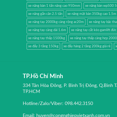
xe nâng bàn 1 tấn nâng cao 950mm
xe nâng bàn wp500 
xe nâng gắn cân 2.5 tấn
xe nâng mặt bàn 350kg cao 1.5m
xe nâng tay 2000kg càng rộng ac20m
xe nâng tay bậc t
xe nâng tay càng dài 1.6m
xe nâng tay cắt kéo gamlift đức
xe nâng tay thấp 1500kg
xe nâng tay thấp càng hẹp 200
xe đẩy 3 tầng 150kg
xe đẩy hàng 2 tầng 200kg giá rẻ
x
TP.Hồ Chí Minh
334 Tân Hòa Đông, P. Bình Trị Đông, Q.Bình T
TP.HCM
Hotline/Zalo/Viber: 098.442.3150
Email: huyen@congnghiepvietxanh.com.vn