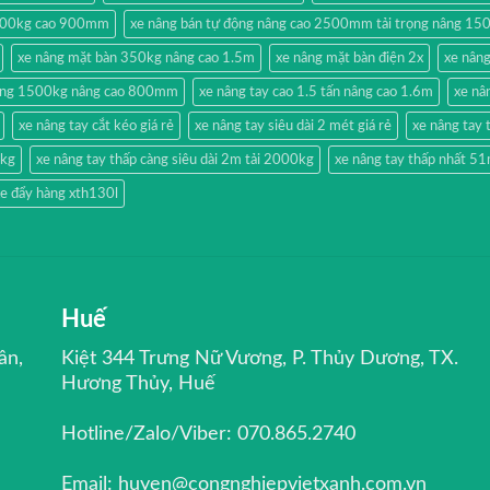
500kg cao 900mm
xe nâng bán tự động nâng cao 2500mm tải trọng nâng 15
xe nâng mặt bàn 350kg nâng cao 1.5m
xe nâng mặt bàn điện 2x
xe nân
hang 1500kg nâng cao 800mm
xe nâng tay cao 1.5 tấn nâng cao 1.6m
xe nâ
xe nâng tay cắt kéo giá rẻ
xe nâng tay siêu dài 2 mét giá rẻ
xe nâng ta
0kg
xe nâng tay thấp càng siêu dài 2m tải 2000kg
xe nâng tay thấp nhất 
e đẩy hàng xth130l
Huế
ân,
Kiệt 344 Trưng Nữ Vương, P. Thủy Dương, TX.
Hương Thủy, Huế
Hotline/Zalo/Viber: 070.865.2740
Email: huyen@congnghiepvietxanh.com.vn