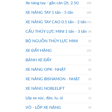
Xe nâng tay - gắn cân (2t, 2.5t)
(69)
XE NÂNG TAY 1 tấn - 5 tấn
(69)
XE NÂNG TAY CAO 0.5 tấn - 2 tấn
(21)
CẨU THỦY LỰC MINI 1 tấn - 3 tấn
(8)
BỘ NGUỒN THỦY LỰC MINI
(5)
XE ĐẨY HÀNG
(21)
BÁNH XE ĐẨY
(1)
XE NÂNG OPK -NHẬT
(0)
XE NÂNG BISHAMON - NHẬT
(2)
XE NÂNG NOBLELIFT
(1)
Lốp xe xúc, đào, lu, ủi
(1)
VỎ - LỐP XE NÂNG
(9)