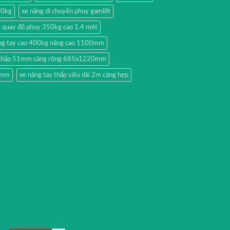
00kg
xe nâng di chuyển phuy gamlift
g quay đổ phuy 350kg cao 1.4 mét
ng tay cao 400kg nâng cao 1100mm
y thấp 51mm càng rộng 685x1220mm
51mm
xe nâng tay thấp siêu dài 2m càng hẹp