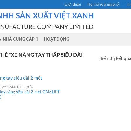
Giới thiệu
Hệ thống phân phối
Ti
NHH SẢN XUẤT VIỆT XANH
ANUFACTURE COMPANY LIMITED
N NHÀ CUNG CẤP
HOẠT ĐỘNG
Ẻ “XE NÂNG TAY THẤP SIÊU DÀI
Hiển thị kết qu
TAY GAMLIFT - ĐỨC
tay càng siêu dài 2 mét GAMLIFT
0