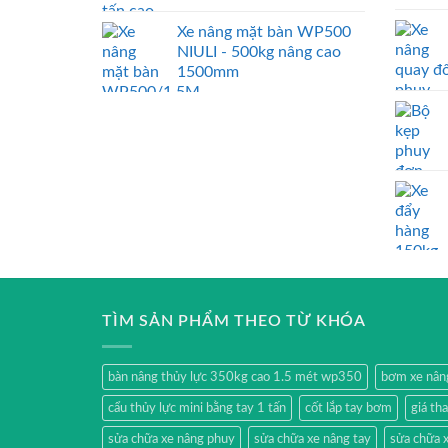
Xe nâng mặt bàn WP500
NIULI - 500kg nâng cao
1500mm
TÌM SẢN PHẨM THEO TỪ KHÓA
bàn nâng thủy lực 350kg cao 1.5 mét wp350
bơm xe nân
cẩu thủy lực mini bằng tay 1 tấn
cốt lắp tay bơm
giá th
sửa chữa xe nâng phuy
sửa chữa xe nâng tay
sửa chữa x