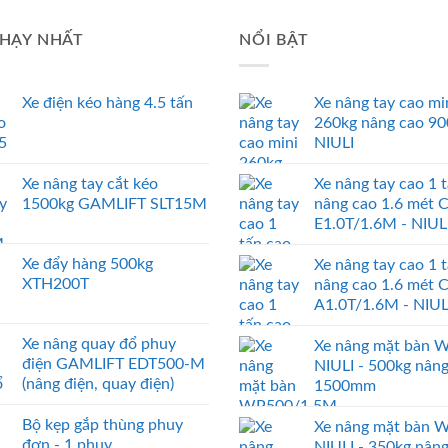
HẠY NHẤT
NỔI BẬT
Xe điện kéo hàng 4.5 tấn
Xe nâng tay cao mi
260kg nâng cao 9
NIULI
Xe nâng tay cắt kéo
Xe nâng tay cao 1 
1500kg GAMLIFT SLT15M
nâng cao 1.6 mét 
E1.0T/1.6M - NIUL
Xe đẩy hàng 500kg
Xe nâng tay cao 1 
XTH200T
nâng cao 1.6 mét 
A1.0T/1.6M - NIUL
Xe nâng quay đổ phuy
Xe nâng mặt bàn 
điện GAMLIFT EDT500-M
NIULI - 500kg nân
(nâng điện, quay điện)
1500mm
Bộ kẹp gắp thùng phuy
Xe nâng mặt bàn 
đơn - 1 phuy
NIULI - 350kg nân