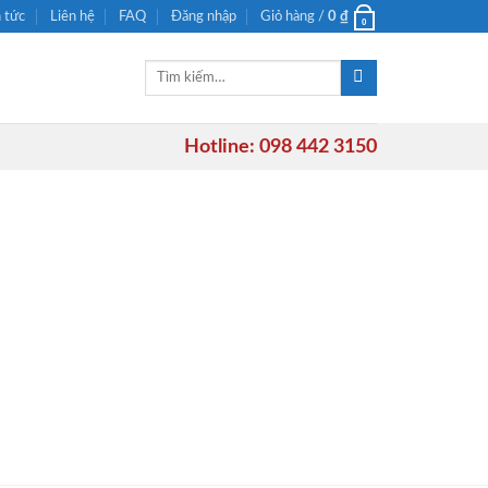
n tức
Liên hệ
FAQ
Đăng nhập
Giỏ hàng /
0
₫
0
Tìm
kiếm:
Hotline: 098 442 3150