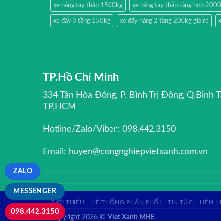
xe nâng tay thấp 1500kg
xe nâng tay thấp càng hẹp 200
xe đẩy 3 tầng 150kg
xe đẩy hàng 2 tầng 200kg giá rẻ
x
TP.Hồ Chí Minh
334 Tân Hòa Đông, P. Bình Trị Đông, Q.Bình T
TP.HCM
Hotline/Zalo/Viber: 098.442.3150
Email: huyen@congnghiepvietxanh.com.vn
ZALO
MESSENGER
GIỚI THIỆU
HỆ THỐNG PHÂN PHỐI
TIN TỨC
LIÊN H
098.442.3150
Copyright 2026 ©
Viet Xanh MHE