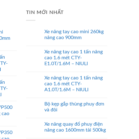
TIN MỚI NHẤT
Xe nâng tay cao mini 260kg
ni
nâng cao 900mm
00mm
Xe nâng tay cao 1 tấn nâng
tấn
cao 1.6 mét CTY-
CTY-
E1.0T/1.6M – NIULI
I
Xe nâng tay cao 1 tấn nâng
tấn
cao 1.6 mét CTY-
CTY-
A1.0T/1.6M – NIULI
I
Bộ kẹp gắp thùng phuy đơn
WP500
và đôi
g cao
Xe nâng quay đổ phuy điện
nâng cao 1600mm tải 500kg
WP350
g cao