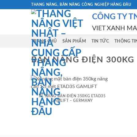
Skip
THANG NÂNG, BÀN NÂNG CÔNG NGHIỆP HÀNG ĐẦU
to
CÔNG TY T
content
VIET XANH M
TRANG CHỦ
SẢN PHẨM
TIN TỨC
THÔNG TI
BÀN NÂNG ĐIỆN 300KG 
XE NÂNG BÀN ĐIỆN 350KG ETAD35
GAMLIFT – GERMANY