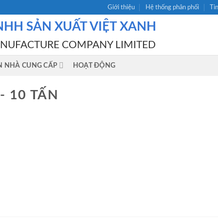
Giới thiệu
Hệ thống phân phối
Ti
NHH SẢN XUẤT VIỆT XANH
ANUFACTURE COMPANY LIMITED
N NHÀ CUNG CẤP
HOẠT ĐỘNG
- 10 TẤN