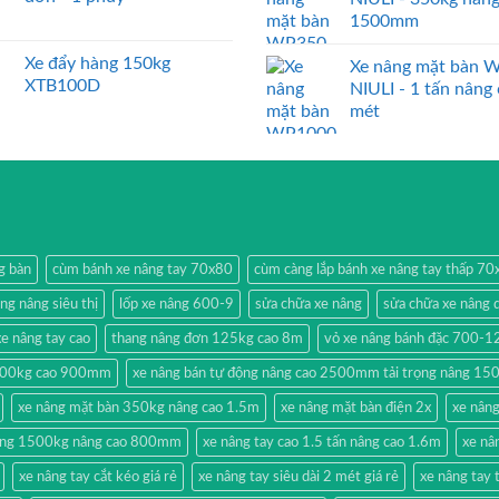
1500mm
Xe đẩy hàng 150kg
Xe nâng mặt bàn 
XTB100D
NIULI - 1 tấn nâng
mét
g bàn
cùm bánh xe nâng tay 70x80
cùm càng lắp bánh xe nâng tay thấp 7
ang nâng siêu thị
lốp xe nâng 600-9
sửa chữa xe nâng
sửa chữa xe nâng 
e nâng tay cao
thang nâng đơn 125kg cao 8m
vỏ xe nâng bánh đặc 700-1
500kg cao 900mm
xe nâng bán tự động nâng cao 2500mm tải trọng nâng 15
xe nâng mặt bàn 350kg nâng cao 1.5m
xe nâng mặt bàn điện 2x
xe nân
hang 1500kg nâng cao 800mm
xe nâng tay cao 1.5 tấn nâng cao 1.6m
xe nâ
xe nâng tay cắt kéo giá rẻ
xe nâng tay siêu dài 2 mét giá rẻ
xe nâng ta