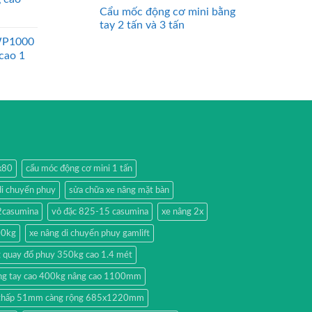
Cẩu mốc động cơ mini bằng
tay 2 tấn và 3 tấn
WP1000
 cao 1
0x80
cẩu móc động cơ mini 1 tấn
di chuyển phuy
sửa chữa xe nâng mặt bàn
2casumina
vỏ đặc 825-15 casumina
xe nâng 2x
00kg
xe nâng di chuyển phuy gamlift
g quay đổ phuy 350kg cao 1.4 mét
ng tay cao 400kg nâng cao 1100mm
y thấp 51mm càng rộng 685x1220mm