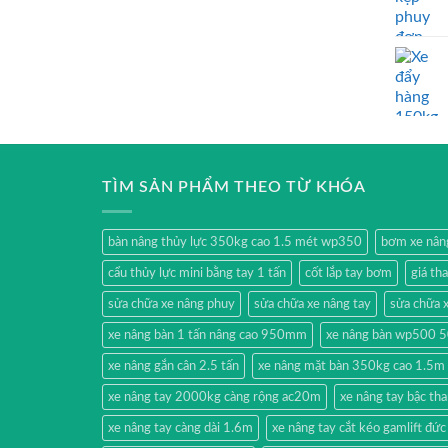
TÌM SẢN PHẨM THEO TỪ KHÓA
bàn nâng thủy lực 350kg cao 1.5 mét wp350
bơm xe nân
cẩu thủy lực mini bằng tay 1 tấn
cốt lắp tay bơm
giá th
sửa chữa xe nâng phuy
sửa chữa xe nâng tay
sửa chữa x
xe nâng bàn 1 tấn nâng cao 950mm
xe nâng bàn wp500 
xe nâng gắn cân 2.5 tấn
xe nâng mặt bàn 350kg cao 1.5m
xe nâng tay 2000kg càng rộng ac20m
xe nâng tay bậc t
xe nâng tay càng dài 1.6m
xe nâng tay cắt kéo gamlift đức