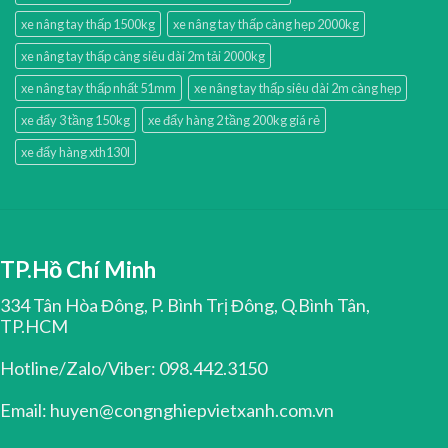
xe nâng tay thấp 1500kg
xe nâng tay thấp càng hẹp 2000kg
xe nâng tay thấp càng siêu dài 2m tải 2000kg
xe nâng tay thấp nhất 51mm
xe nâng tay thấp siêu dài 2m càng hẹp
xe đẩy 3 tầng 150kg
xe đẩy hàng 2 tầng 200kg giá rẻ
xe đẩy hàng xth130l
TP.Hồ Chí Minh
334 Tân Hòa Đông, P. Bình Trị Đông, Q.Bình Tân,
TP.HCM
Hotline/Zalo/Viber: 098.442.3150
Email: huyen@congnghiepvietxanh.com.vn