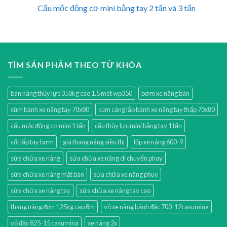
Cẩu mốc động cơ mini bằng tay 2 tấn và 3 tấn
TÌM SẢN PHẨM THEO TỪ KHÓA
bàn nâng thủy lực 350kg cao 1.5 mét wp350
bơm xe nâng bàn
cùm bánh xe nâng tay 70x80
cùm càng lắp bánh xe nâng tay thấp 70x80
cẩu móc động cơ mini 1 tấn
cẩu thủy lực mini bằng tay 1 tấn
cốt lắp tay bơm
giá thang nâng siêu thị
lốp xe nâng 600-9
sửa chữa xe nâng
sửa chữa xe nâng di chuyển phuy
sửa chữa xe nâng mặt bàn
sửa chữa xe nâng phuy
sửa chữa xe nâng tay
sửa chữa xe nâng tay cao
thang nâng đơn 125kg cao 8m
vỏ xe nâng bánh đặc 700-12casumina
vỏ đặc 825-15 casumina
xe nâng 2x