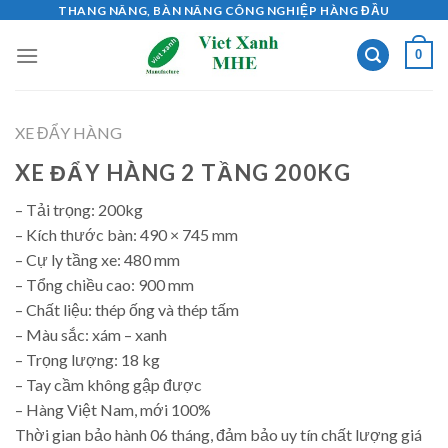
Skip
THANG NÂNG, BÀN NÂNG CÔNG NGHIỆP HÀNG ĐẦU
to
0
content
XE ĐẨY HÀNG
XE ĐẨY HÀNG 2 TẦNG 200KG
– Tải trọng: 200kg
– Kích thước bàn: 490 × 745 mm
– Cự ly tầng xe: 480 mm
– Tổng chiều cao: 900 mm
– Chất liệu: thép ống và thép tấm
– Màu sắc: xám – xanh
– Trọng lượng: 18 kg
– Tay cầm không gập được
– Hàng Việt Nam, mới 100%
Thời gian bảo hành 06 tháng, đảm bảo uy tín chất lượng giá